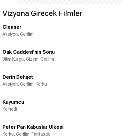
uyarladığı 1992 yapımı “ The Mambo
York şehrinde kızları Mathilda Rose
Kings ” adlı filmde rol aldı. Henüz çok
doğdu. 2006 yılında Todd Haynes'in
Vizyona Girecek Filmler
genç ve tecrübesiz olan Banderas, bu
yönettiği, Amerikalı şarkıcı ve söz yazarı
filmde oynayabilmek için Berlitz Okulu’nda
Bob Dylan'ın yaşamının altı farklı karakter
Cleaner
eğitim alarak İngilizce’sini düzeltti.
üzerinden anlatıldığı Beni Orada Arama
Aksiyon, Gerilim
Hollywood'da kendine bir yer edinen aktör,
filminde Robbie Clark rolünü oynadı.
Philadelphia (1993), Interview with the
Filmin bütün başrol oyuncuları ve
Oak Caddesi'nin Sonu
Vampire (1994) Desperado (1995), Evita
yönetmeni, 2007 Independent Spirit
Bilim Kurgu, Gizem, Gerilim
(1996), Zorro (1998) gibi çok önemli
Robert Altman Ödülü'ne layık görüldü.
filmlerde rol aldı. 2000'li yıllarda ise Shrek
Ayrıca üç tane müzik videosu yönetti.
serisinde Çizmeli Kedi (Puss in Boots)
Derin Dehşet
Oyuncu, 2006 yılının Haziran ayında Kara
karakterinin İngilizce, İspanyolca ve
Aksiyon, Gerilim, Korku
Şövalye filminde Joker rolünü
İtalyanca seslendirmesini üstlendi.
canlandırması için yapımcılar ile anlaştı.
1987'de ilk eşi Ana Leza ile evlenen
Kara Şövalye'nin çekimleri 2006 senesinin
Kuyumcu
Banderas, 1995'te Amerikalı aktris
Kasım ayında başladı. Ledger
Komedi
Melanie Griffith ile tanışmasının ardından
canlandırdığı karakterden dolayı rolünü
eşinden ayrıldı ve 1996'da Griffith ile
yüzüne yapılan özel makyaj ile oynadı.
Peter Pan Kabuslar Ülkesi
Londra'da evlendi. Aynı yıl Stella adında bir
Kara Şövalye filminin çekimleri 2007'nin
Korku, Gerilim, Fantastik
kızı oldu. 2015'te Griffith'le olan evliliği de
Kasım ayında sona erdi. Ledger, 28