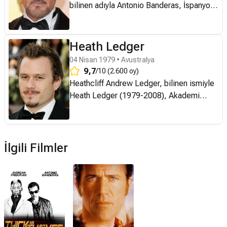
bilinen adıyla Antonio Banderas, İspanyol
aktör ve şarkıcı. Özellikle 1990'larda rol
aldığı Hollywood filmleriyle tanınmaktadır.
1960'ta Málaga'da doğdu. Babası Jose
Heath Ledger
polis memuru, annesi Ana ise öğretmendi.
04 Nisan 1979 • Avustralya
Javier adlı bir erkek kardeşi vardır.
9,7
/10 (2.600 oy)
Çocukluğu diktatör Franco'nun iktidarının
Heathcliff Andrew Ledger, bilinen ismiyle
son yıllarına denk geldi. Küçük yaşlarda
Heath Ledger (1979-2008), Akademi
futbolcu olmak isteyen Banderas, ayağının
Ödülü kazanmış Avustralyalı televizyon ve
kırılması nedeniyle futboldan vazgeçmek
sinema filmi oyuncusu. Kariyerine
durumunda kaldı. Daha sonra oyunculuğa
1990'ların başında, Avustralya'da
yöneldi. Ünlü aktör genç yaşta sahneye
televizyon ve sinema işlerinde rol alarak
İlgili Filmler
çıkmaya başladı. Arkadaşlarıyla birlikte
başlayan Ledger, 1998 yılında ABD'ye
kurduğu tiyatro topluluğuyla birlikte
gitti. Oradaki ilk filmi, romantik-komedi
İspanya’yı dolaşarak sokak gösterileri
türündeki Senden Nefret Etmemin 10
yaptı. Oyunculuk sevgisi ünlü Çek
Sebebi (10 Things I Hate About You) oldu.
yönetmen Milos Forman’ın “Hair” (1979)
2000 yılında, Roland Emmerich'in yönettiği
filmiyle pekişti. 1981 yılında Madrid’e
Vatansever (The Patriot) filminde Mel
geçtikten kısa bir süre sonra kendini