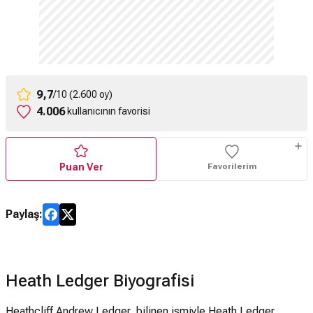
9,7
/10 (2.600 oy)
4.006
kullanıcının favorisi
Puan Ver
Favorilerim
Paylaş:
Heath Ledger Biyografisi
Heathcliff Andrew Ledger, bilinen ismiyle Heath Ledger