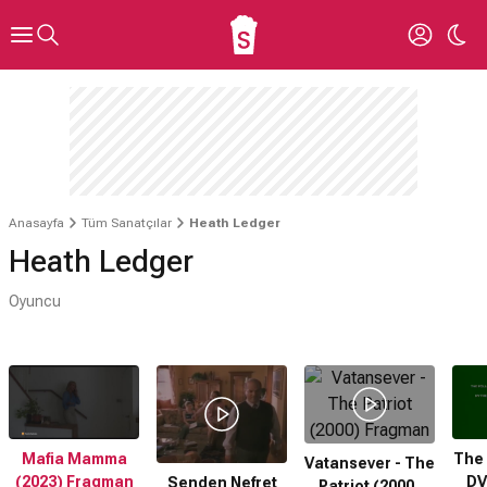
Anasayfa
Tüm Sanatçılar
Heath Ledger
Heath Ledger
Oyuncu
Mafia Mamma
The 
Vatansever - The
(2023) Fragman
DV
Senden Nefret
Patriot (2000)