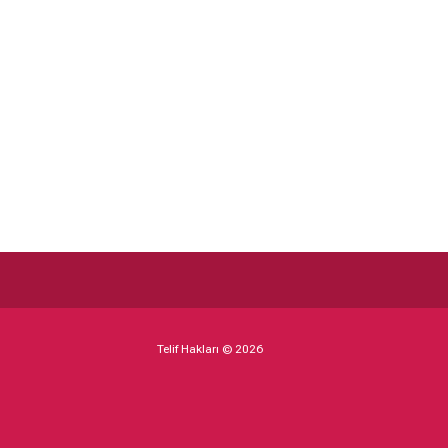
landa Kısa
Cennetin Sırları
laşmalar
2011
2000
Telif Hakları © 2026