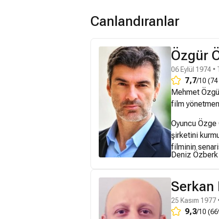
Canlandıranlar
Özgür 
06 Eylül 1974 • 
7,7
/10 (74
Mehmet Özgür 
film yönetmeni
Oyuncu Özge Ö
şirketini kurm
filminin senari
Deniz Özberk i
Serkan 
25 Kasım 1977 •
9,3
/10 (66