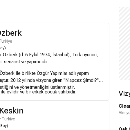
Özberk
Türkiye
 oy)
Özberk (d. 6 Eylül 1974, İstanbul), Türk oyuncu,
, senarist ve yapımcıdır.
zberk ile birlikte Özgür Yapımlar adlı yapım
uştur. 2012 yılında vizyona giren "N'apcaz Şimdi?"
stliğini ve yönetmenliğini üstlenmiştir.
le evlidir ve bir erkek çocuk sahibidir.
Viz
Clea
Keskin
Aksiyo
 Türkiye
9 oy)
Oak 