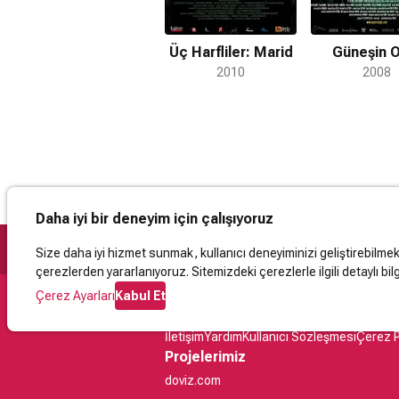
Roman aynı yı
filminde Müjde
yılında yenid
Üç Harfliler: Marid
Güneşin O
çıkardı. Sonra
2010
2008
olan problemle
Daha iyi bir deneyim için çalışıyoruz
Size daha iyi hizmet sunmak, kullanıcı deneyiminizi geliştirebilmek, 
çerezlerden yararlanıyoruz. Sitemizdeki çerezlerle ilgili detaylı bilg
Çerez Ayarları
Kabul Et
Destek
İletişim
Yardım
Kullanıcı Sözleşmesi
Çerez P
Projelerimiz
doviz.com