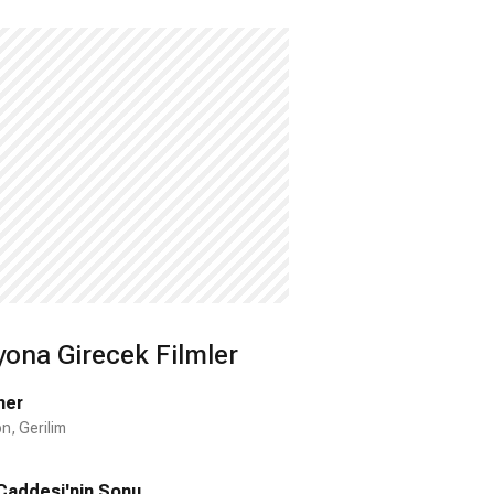
yona Girecek Filmler
ner
n, Gerilim
Caddesi'nin Sonu