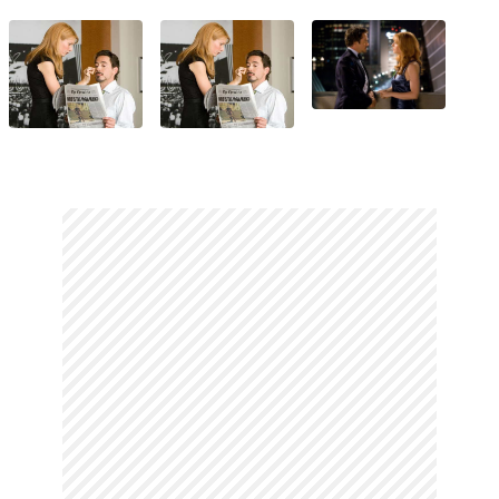
rolüyle, 'En İyi Kadın Oyuncu' dalında Altın
Küre ve Oscar ödüllerini kazandı. 2002
yılında 30. doğum gününü ailesiyle
kutlamak için bulunduğu Roma'da babasını
kaybetti. Çocuklarının doğumundan sonra
sinemada fazla görünmese de Iron Man
film serisinde başrolde oynadı. 1994-97
yılları arasında ünlü aktör Brad Pitt ile
birlikte olan Paltrow, nişanlıyken Pitt'ten
ayrıldı. Daha sonra Ben Affleck ile birlikte
oldu. 2002 yılında Coldplay grubunun
solisti Chris Martin ile tanışan Paltrow,
2003'te evlendi. Bu evlilikten Apple Blythe
Alison (d. 2004) ve Moses Bruce Anthony
(d. 2006) adında iki çocuğu oldu. 2016'da
Martin'den ayrıldı. 2018'de dizi senaristi
ve yapımcı Brad Falchuk ile evlendi.