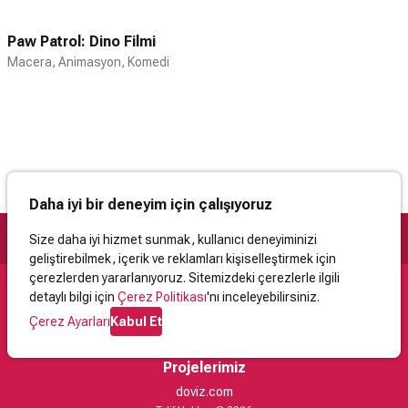
Paw Patrol: Dino Filmi
Macera, Animasyon, Komedi
Daha iyi bir deneyim için çalışıyoruz
Size daha iyi hizmet sunmak, kullanıcı deneyiminizi
geliştirebilmek, içerik ve reklamları kişiselleştirmek için
çerezlerden yararlanıyoruz. Sitemizdeki çerezlerle ilgili
detaylı bilgi için
Çerez Politikası
'nı inceleyebilirsiniz.
Destek
Çerez Ayarları
Kabul Et
İletişim
Yardım
Kullanıcı Sözleşmesi
Çerez Politikası
Kişisel Verilerin Korunması
Yasal Uyarı
Projelerimiz
doviz.com