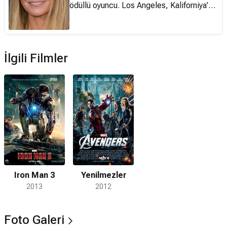
ödüllü oyuncu. Los Angeles, Kaliforniya'da
dünyaya geldi. Yapımcı - yönetmen Bruce
Paltrow ve oyuncu Blythe Danner'in kızı
olan Gwyneth Paltrow kendisi gibi oyuncu
olan Katherine Moennig'in kuzenidir. New
İlgili Filmler
York'taki Spence School'un ardından bir
dönem University of California at Santa
Barbara'ya devam etti, ardından okulu
bıraktı. Gwyneth Paltrow, 1991 yılında
Shout isimli filmle oyunculuk kariyerine
başladı. Aynı yıl Steven Spielberg’in,
Kanca adlı filminde Genç Wendy’yi
canlandırdı ve ismini duyurmaya başladı.
Dennis Quaid, Meg Ryan ve James Caan
Iron Man 3
Yenilmezler
ile birlikte oynadığı Flesh and Bone (1993)
2013
2012
adlı filmle yıldızı parlayan Paltrow, daha
sonra Malice (1993), Jefferson in Paris,
Yedi (1995) ve Emma’da (1996) rol aldı.
Foto Galeri
1998 yılında Aşık Shakespeare’deki