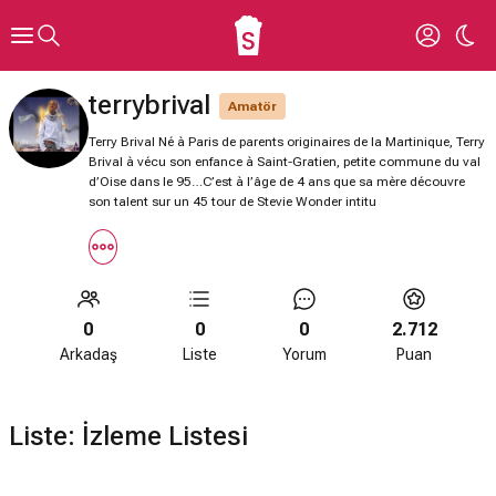
terrybrival
Amatör
Terry Brival Né à Paris de parents originaires de la Martinique, Terry
Brival à vécu son enfance à Saint-Gratien, petite commune du val
d’Oise dans le 95…C’est à l’âge de 4 ans que sa mère découvre
son talent sur un 45 tour de Stevie Wonder intitu
0
0
0
2.712
Arkadaş
Liste
Yorum
Puan
Liste: İzleme Listesi