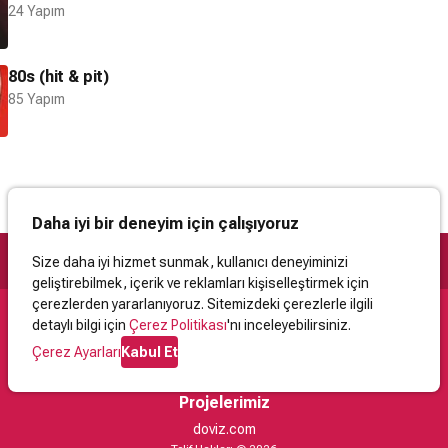
24 Yapım
80s (hit & pit)
85 Yapım
Daha iyi bir deneyim için çalışıyoruz
Size daha iyi hizmet sunmak, kullanıcı deneyiminizi
geliştirebilmek, içerik ve reklamları kişiselleştirmek için
çerezlerden yararlanıyoruz. Sitemizdeki çerezlerle ilgili
detaylı bilgi için
Çerez Politikası
'nı inceleyebilirsiniz.
Destek
Çerez Ayarları
Kabul Et
İletişim
Yardım
Kullanıcı Sözleşmesi
Çerez Politikası
Kişisel Verilerin Korunması
Yasal Uyarı
Projelerimiz
doviz.com