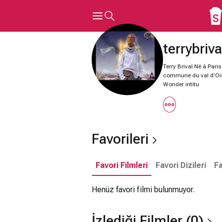
terrybriva
Terry Brival Né à Paris
commune du val d’Oise
Wonder intitu
Favorileri
Favori Filmleri
Favori Dizileri
Fa
Henüz favori filmi bulunmuyor.
İzlediği Filmler (0)