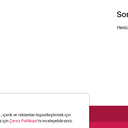
So
Henüz
içerik ve reklamları kişiselleştirmek için
i için
Çerez Politikası
'nı inceleyebilirsiniz.