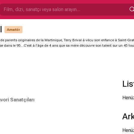
l
Amatör
 de parents originaires de la Martinique, Terry Brival à vécu son enfance à Saint-Grat
 dans le 95…C’est à l’âge de 4 ans que sa mère découvre son talent sur un 45 tour
Lis
Henüz
vori Sanatçıları
Ark
Henüz