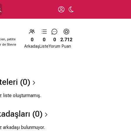
0
0
0
2.712
ien, petite
 de Stevie
Arkadaş
Liste
Yorum
Puan
teleri (0)
 liste oluşturmamış.
adaşları (0)
 arkadaşı bulunmuyor.