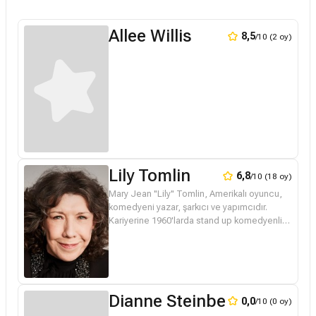
Allee Willis
8,5
/10 (2 oy)
Lily Tomlin
6,8
/10 (18 oy)
Mary Jean "Lily" Tomlin, Amerikalı oyuncu,
komedyeni yazar, şarkıcı ve yapımcıdır.
Kariyerine 1960'larda stand up komedyenliği
yaparak ve off-Broadway'de oynayarak
başlamıştır. En iyi Netflix dizis...
Dianne Steinberg
0,0
/10 (0 oy)