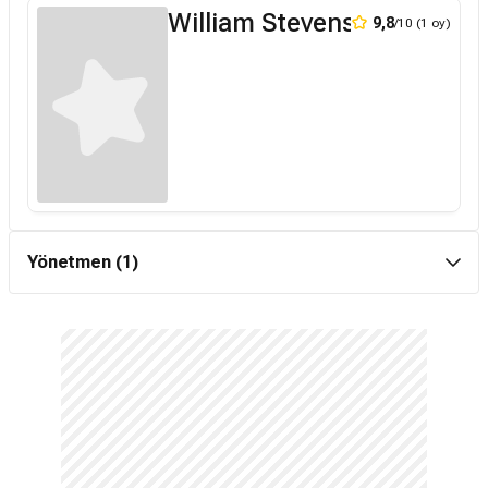
William Stevenson
9,8
/10 (1 oy)
Yönetmen (1)
Daniel Franzese
7,6
/10 (15 oy)