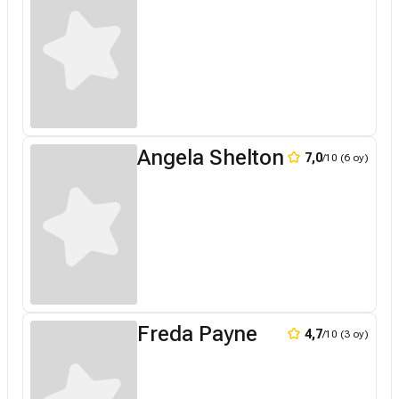
Angela Shelton
7,0
/10 (6 oy)
Freda Payne
4,7
/10 (3 oy)