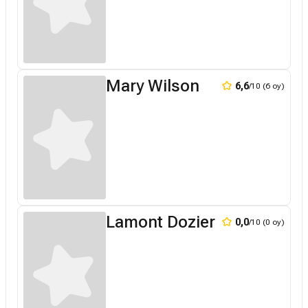
Mary Wilson
6,6
/10 (6 oy)
Lamont Dozier
0,0
/10 (0 oy)