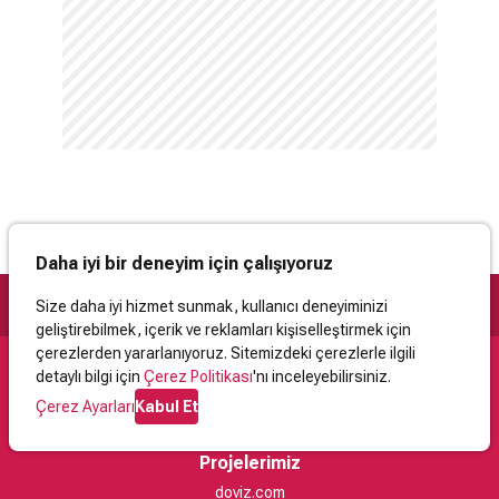
Daha iyi bir deneyim için çalışıyoruz
Size daha iyi hizmet sunmak, kullanıcı deneyiminizi
geliştirebilmek, içerik ve reklamları kişiselleştirmek için
çerezlerden yararlanıyoruz. Sitemizdeki çerezlerle ilgili
detaylı bilgi için
Çerez Politikası
'nı inceleyebilirsiniz.
Destek
Çerez Ayarları
Kabul Et
İletişim
Yardım
Kullanıcı Sözleşmesi
Çerez Politikası
Kişisel Verilerin Korunması
Yasal Uyarı
Projelerimiz
doviz.com