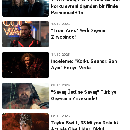
korku evreni dışından bir filmle
Paramount+'ta
14.10.2025
Pete Chiappetta
0,0
/10 (0 oy)
"Tron: Ares" Yerli Gişenin
Zirvesinde!
Pete Chiappetta, medya, eğlence ve
teknoloji sektörlerine odaklanan yatırımlarıyla
tanınan bir yatırım yöneticisidir. Chiappetta,
yatırım şirketi Domain’de Managing Director
14.10.2025
ve Portfolio Manager ol...
İnceleme: "Korku Seansı: Son
Ayin" Seriye Veda
08.10.2025
"Savaş Üstüne Savaş" Türkiye
Gişesinin Zirvesinde!
06.10.2025
Taylor Swift, 33 Milyon Dolarlık
Açılışla Gişe Lideri Oldu!