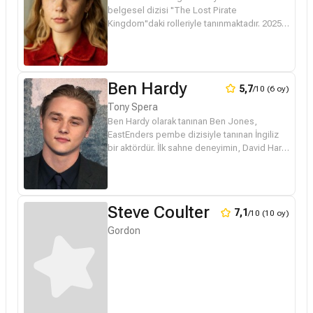
belgesel dizisi "The Lost Pirate
Kingdom"daki rolleriyle tanınmaktadır. 2025
yapımı korku filmi "Korku Seansı 4: Son
Ayin"ta Judy Warren karakterini can...
Ben Hardy
5,7
/10 (6 oy)
Tony Spera
Ben Hardy olarak tanınan Ben Jones,
EastEnders pembe dizisiyle tanınan İngiliz
bir aktördür. İlk sahne deneyimin, David Hare
tarafından yazılan The Judas Kiss oyunu ile
1998 yılında yaşamıştır. X-M...
Steve Coulter
7,1
/10 (10 oy)
Gordon