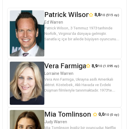
Patrick Wilson
8,8
/10 (515 oy)
Ed Warren
Patrick Wilson, 3 Temmuz 1973 tarihinde
Norfolk, Virginia’da dünyaya gelmiştir.
Sanatla iç içe bir ailede büyüyen oyuncunun
annesi profesyonel şarkıcı ve ses eğitmeni,
babası ise televizyon haber s...
Vera Farmiga
8,9
/10 (1.095 oy)
Lorraine Warren
Vera Ann Farmiga, Ukrayna asıllı Amerikalı
aktrist. Köstebek, Aklı Havada ve Evdeki
Düşman filmleriyle tanınmaktadır. 1973'te
New Jersey'de doğdu. Annesi Luba ve
babası Mihaylo Farmiga Ukrayna doğu...
Mia Tomlinson
0,0
/10 (0 oy)
Judy Warren
Mia Tomlinson İngiliz bir oyuncudur. Netflix