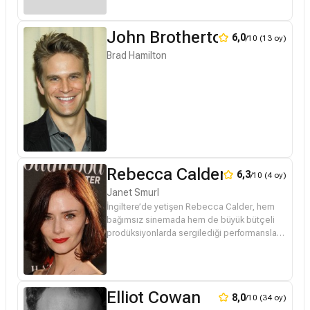
John Brotherton
6,0
/10 (13 oy)
Brad Hamilton
Rebecca Calder
6,3
/10 (4 oy)
Janet Smurl
İngiltere’de yetişen Rebecca Calder, hem
bağımsız sinemada hem de büyük bütçeli
prodüksiyonlarda sergilediği performanslarla
tanınan bir isimdir. Kariyer yolculuğuna tiyatro
sahneleri ve kısa filml...
Elliot Cowan
8,0
/10 (34 oy)