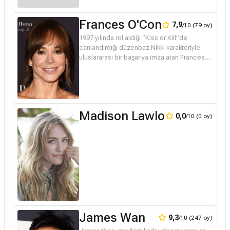
Frances O'Connor
7,9
/10 (79 oy)
1997 yılında rol aldığı “Kiss or Kill”de
canlandırdığı düzenbaz Nikki karakteriyle
uluslararası bir başarıya imza atan Frances
O’Connor Avusturalya’nın sinema dünyasına
kazandırdığı bir yetenek ola...
Madison Lawlor
0,0
/10 (0 oy)
James Wan
9,3
/10 (247 oy)