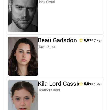
Jack Smurl
Beau Gadsdon
0,0
/10 (0 oy)
Dawn Smurl
Kíla Lord Cassidy
0,0
/10 (0 oy)
Heather Smurl