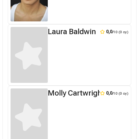
Laura Baldwin
0,0
/10 (0 oy)
Molly Cartwright
0,0
/10 (0 oy)