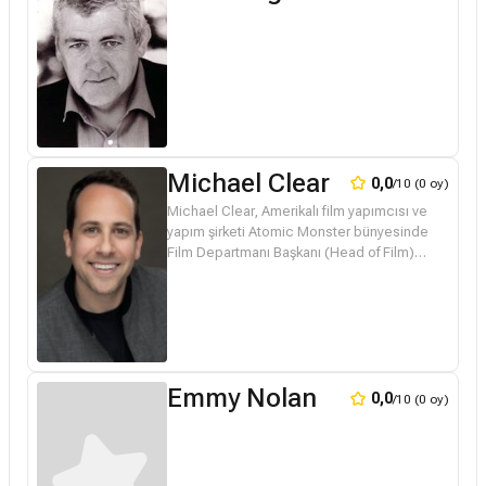
Michael Clear
0,0
/10 (0 oy)
Michael Clear, Amerikalı film yapımcısı ve
yapım şirketi Atomic Monster bünyesinde
Film Departmanı Başkanı (Head of Film)
olarak görev yapan önemli bir yapımcıdır.
Özellikle korku, gerilim ve fanta...
Emmy Nolan
0,0
/10 (0 oy)