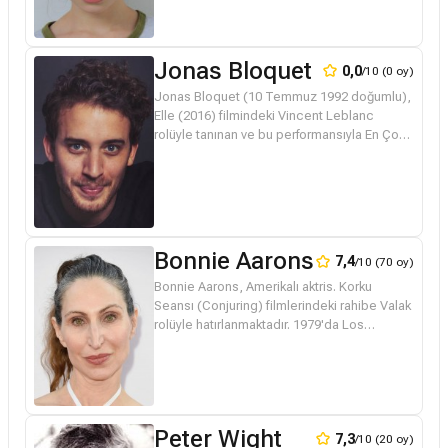
Jonas Bloquet
0,0
/10 (0 oy)
Jonas Bloquet (10 Temmuz 1992 doğumlu),
Elle (2016) filmindeki Vincent Leblanc
rolüyle tanınan ve bu performansıyla En Çok
Vaat Eden Erkek Oyuncu Jonas, Özel
Derslerde César Ödülü'ne aday gösterile...
Bonnie Aarons
7,4
/10 (70 oy)
Bonnie Aarons, Amerikalı aktris. Korku
Seansı (Conjuring) filmlerindeki rahibe Valak
rolüyle hatırlanmaktadır. 1979'da Los
Angeles'ta doğdu. New York'ta oyunculuk
eğitimi aldı, ancak kariyerinin ba...
Peter Wight
7,3
/10 (20 oy)