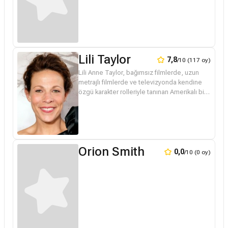
Lili Taylor
7,8
/10 (117 oy)
Lili Anne Taylor, bağımsız filmlerde, uzun
metrajlı filmlerde ve televizyonda kendine
özgü karakter rolleriyle tanınan Amerikalı bir
aktris. Başarıları arasında bir Altın Küre Ödülü
ve üç Primetime...
Orion Smith
0,0
/10 (0 oy)