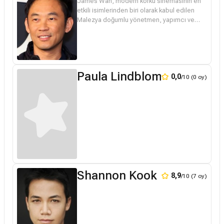
James Wan, modern korku sinemasının en
etkili isimlerinden biri olarak kabul edilen
Malezya doğumlu yönetmen, yapımcı ve
senaristtir. 26 Şubat 1977 tarihinde
Malezya’nın Kuching kentinde dünyaya ge...
Paula Lindblom
0,0
/10 (0 oy)
Shannon Kook
8,9
/10 (7 oy)