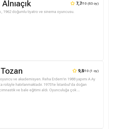
 Alnıaçık
7,7
/10 (63 oy)
ık, 1962 doğumlu tiyatro ve sinema oyuncusu.
 Tozan
9,8
/10 (1 oy)
 oyuncu ve akademisyen. Reha Erdem'in 1988 yapımı A Ay
ta rolüyle hatırlanmaktadır. 1975'te İstanbul'da doğan
cimnastik ve bale eğitimi aldı. Oyunculuğa çok ...