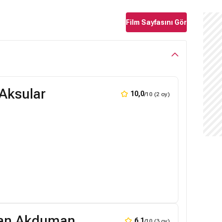
Film Sayfasını Gör
Aksular
10,0
/10 (2 oy)
an Akduman
6,1
/10 (3 oy)