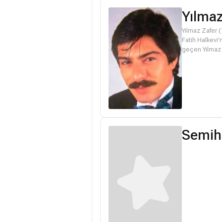
Yılmaz
Yılmaz Zafer 
Fatih Halkevi'
geçen Yılmaz Z
Semih