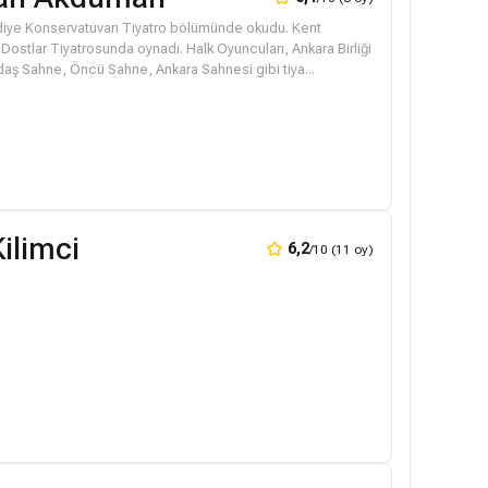
diye Konservatuvarı Tiyatro bölümünde okudu. Kent
Dostlar Tiyatrosunda oynadı. Halk Oyuncuları, Ankara Birliği
aş Sahne, Öncü Sahne, Ankara Sahnesi gibi tiya...
Kilimci
6,2
/10 (11 oy)