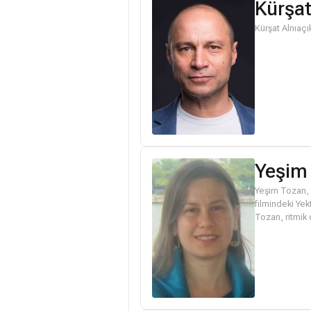
Kürşat
Kürşat Alnıaç
Yeşim
Yeşim Tozan,
filmindeki Yek
Tozan, ritmik 