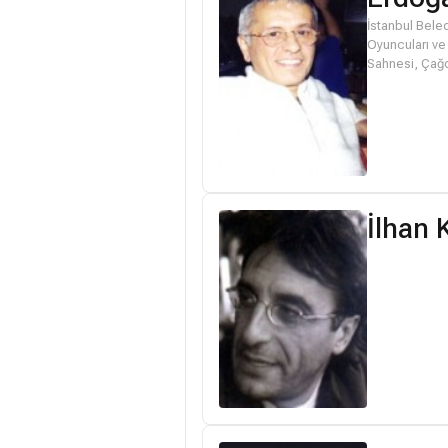
İstanbul Bele
Oyuncuları ve 
Sahnesi, Çağd
İlhan 