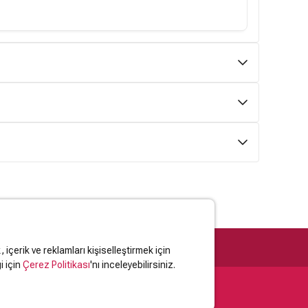
 Özkan
6,6
/10 (15 oy)
1942'de Yozgat'ta doğdu. 1962-1965 yılları arasında
ir madende işçi olarak çalışan Özkan, 1965/ 1966 yıllarında
 Özkan
6,6
/10 (15 oy)
eler yayınladı. Daha sonra tiyatro oyunları ...
1942'de Yozgat'ta doğdu. 1962-1965 yılları arasında
ir madende işçi olarak çalışan Özkan, 1965/ 1966 yıllarında
Abadan
6,4
/10 (6 oy)
eler yayınladı. Daha sonra tiyatro oyunları ...
du. Müziğe, ilkokul sıralarında Ankara Radyosu Çocuk
dolin çalarak başladı. 12 yaşında gitar öğrenmeye
nçlik yıllarında çeşitli amatör gruplarda çaldıktan s...
içerik ve reklamları kişiselleştirmek için
i için
Çerez Politikası
'nı inceleyebilirsiniz.