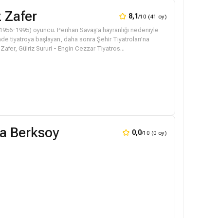
 Zafer
8,1
/10 (41 oy)
(1956-1995) oyuncu. Perihan Savaş'a hayranlığı nedeniyle
nde tiyatroya başlayan, daha sonra Şehir Tiyatroları'na
afer, Gülriz Sururi - Engin Cezzar Tiyatros...
a Berksoy
0,0
/10 (0 oy)