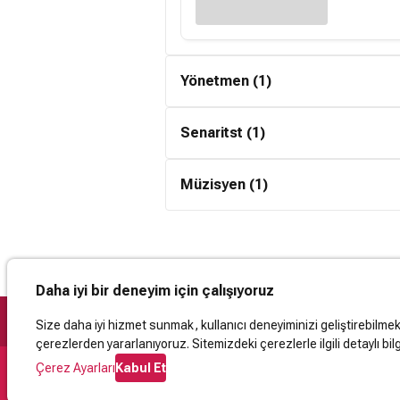
Yönetmen (1)
Senaritst (1)
Yavuz
Yavuz Özkan, 
Müzisyen (1)
Kütahya'daki b
Yavuz
dergi ve gazet
Yavuz Özkan, 
Kütahya'daki b
Oğuz 
dergi ve gazet
Ankara'da doğ
Daha iyi bir deneyim için çalışıyoruz
Korosunda man
başladı. İlk ge
Size daha iyi hizmet sunmak, kullanıcı deneyiminizi geliştirebilmek, 
çerezlerden yararlanıyoruz. Sitemizdeki çerezlerle ilgili detaylı bilg
Çerez Ayarları
Kabul Et
Destek