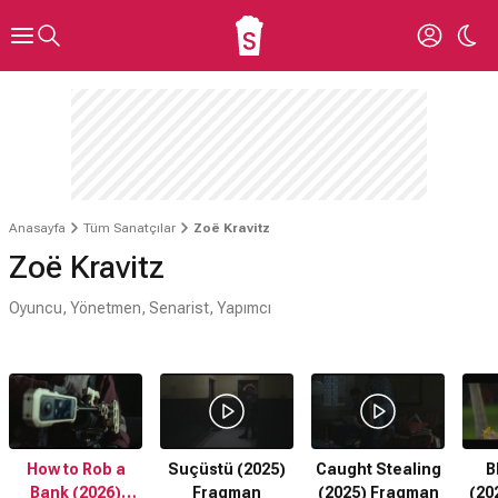
Anasayfa
Tüm Sanatçılar
Zoë Kravitz
Zoë Kravitz
Oyuncu, Yönetmen, Senarist, Yapımcı
How to Rob a
Suçüstü (2025)
Caught Stealing
B
Bank (2026)
Fragman
(2025) Fragman
(20