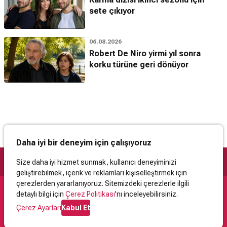
sete çıkıyor
06.08.2026
Robert De Niro yirmi yıl sonra
korku türüne geri dönüyor
Daha iyi bir deneyim için çalışıyoruz
Size daha iyi hizmet sunmak, kullanıcı deneyiminizi
geliştirebilmek, içerik ve reklamları kişiselleştirmek için
çerezlerden yararlanıyoruz. Sitemizdeki çerezlerle ilgili
detaylı bilgi için
Çerez Politikası
'nı inceleyebilirsiniz.
Destek
Çerez Ayarları
Kabul Et
İletişim
Yardım
Kullanıcı Sözleşmesi
Çerez Politikası
Kişisel Verilerin Korunması
Yasal Uyarı