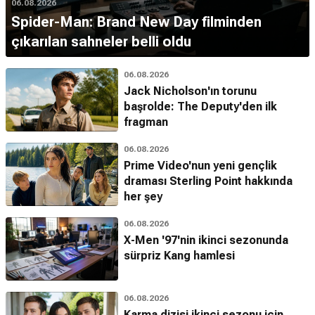
06.08.2026
Spider-Man: Brand New Day filminden
çıkarılan sahneler belli oldu
06.08.2026
Jack Nicholson'ın torunu
başrolde: The Deputy'den ilk
fragman
06.08.2026
Prime Video'nun yeni gençlik
draması Sterling Point hakkında
her şey
06.08.2026
X-Men '97'nin ikinci sezonunda
sürpriz Kang hamlesi
06.08.2026
Karma dizisi ikinci sezonu için