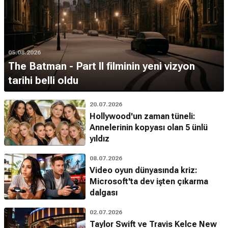
05.08.2026
The Batman - Part II filminin yeni vizyon
tarihi belli oldu
20.07.2026
Hollywood'un zaman tüneli:
Annelerinin kopyası olan 5 ünlü
yıldız
08.07.2026
Video oyun dünyasında kriz:
Microsoft'ta dev işten çıkarma
dalgası
02.07.2026
Taylor Swift ve Travis Kelce New