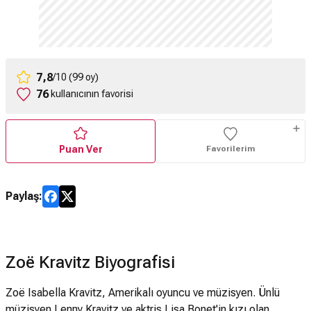
7,8
/10 (99 oy)
76
kullanıcının favorisi
Puan Ver
Favorilerim
Paylaş:
Zoë Kravitz Biyografisi
Zoë Isabella Kravitz, Amerikalı oyuncu ve müzisyen. Ünlü
müzisyen Lenny Kravitz ve aktris Lisa Bonet'in kızı olan