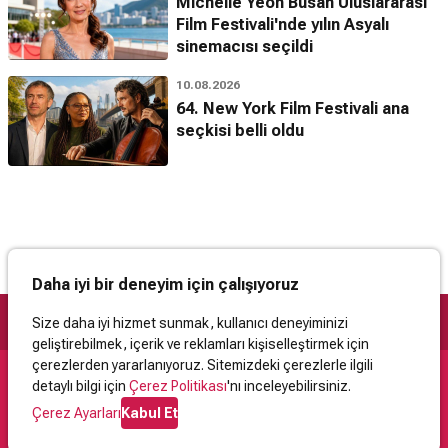
Michelle Yeoh Busan Uluslararası
Film Festivali'nde yılın Asyalı
sinemacısı seçildi
10.08.2026
64. New York Film Festivali ana
seçkisi belli oldu
Daha iyi bir deneyim için çalışıyoruz
Size daha iyi hizmet sunmak, kullanıcı deneyiminizi
geliştirebilmek, içerik ve reklamları kişiselleştirmek için
çerezlerden yararlanıyoruz. Sitemizdeki çerezlerle ilgili
detaylı bilgi için
Çerez Politikası
'nı inceleyebilirsiniz.
Destek
Çerez Ayarları
Kabul Et
İletişim
Yardım
Kullanıcı Sözleşmesi
Çerez Politikası
Kişisel Verilerin Korunması
Yasal Uyarı