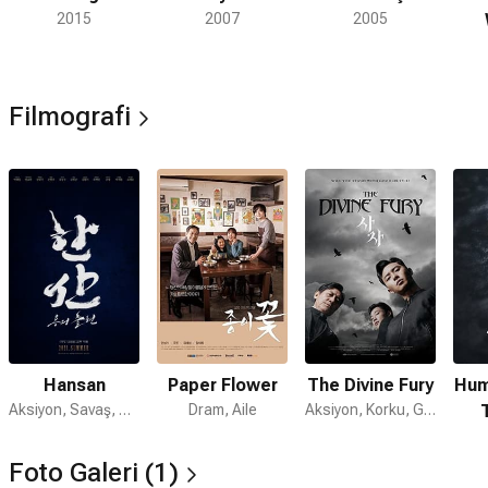
2015
2007
2005
Filmografi
Hansan
Paper Flower
The Divine Fury
Hum
Aksiyon, Savaş, Tarih
Dram, Aile
Aksiyon, Korku, Gerilim
Foto Galeri (1)