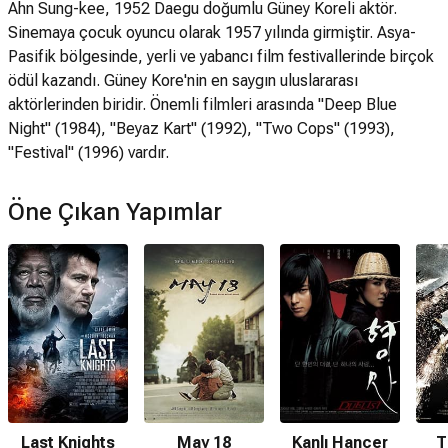
Ahn Sung-kee, 1952 Daegu doğumlu Güney Koreli aktör.
Sinemaya çocuk oyuncu olarak 1957 yılında girmiştir. Asya-
Pasifik bölgesinde, yerli ve yabancı film festivallerinde birçok
ödül kazandı. Güney Kore'nin en saygın uluslararası
aktörlerinden biridir. Önemli filmleri arasında "Deep Blue
Night" (1984), "Beyaz Kart" (1992), "Two Cops" (1993),
"Festival" (1996) vardır.
Öne Çıkan Yapımlar
Last Knights
May 18
Kanlı Hançer
T