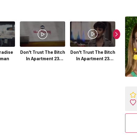
Don't Trust The Bitch
aradise
Don't Trust The Bitch
Don't T
In Apartment 23
gman
In Apartment 23
In A
(2012) 1. Sezon
(2012) 2. Sezon
(201
Fragmanı
Tanıtımı