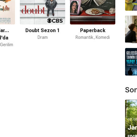
ar...
Doubt Sezon 1
Paperback
d'da
Dram
Romantik, Komedi
Gerilim
Son
07.0
Ja
uya