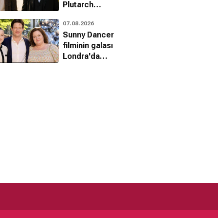
Plutarch
Heavensbee
07.08.2026
karakterini kim
Sunny Dancer
canlandıracak?
filminin galası
Londra'da
gerçekleştirildi