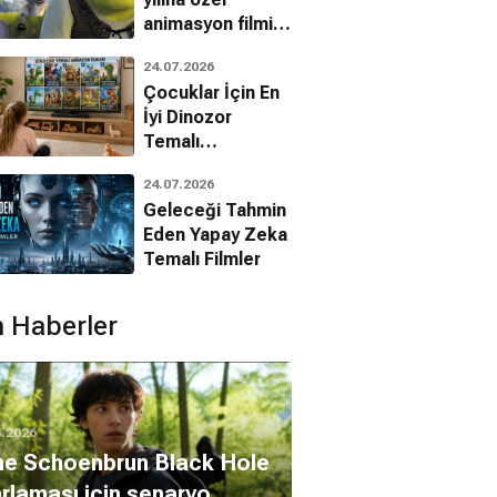
animasyon filmin
bilinmeyenleri!
24.07.2026
Çocuklar İçin En
İyi Dinozor
Temalı
Animasyon
24.07.2026
Filmleri
Geleceği Tahmin
Eden Yapay Zeka
Temalı Filmler
 Haberler
8.2026
ne Schoenbrun Black Hole
rlaması için senaryo