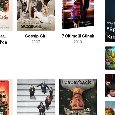
04.0
''S
Kro
ar...
Gossip Girl
7 Ölümcül Günah
d'da
2007
2010