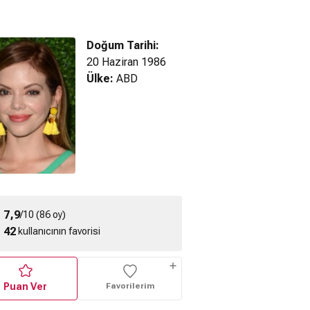
Doğum Tarihi:
20 Haziran 1986
Ülke:
ABD
Once Upon a Time in
Once Upon a Time in
O
rust The Bitch
Hollywood (2019)
Hollywood (2019) Klip
partment 23
Final Fragman
'
2) Tanıtım
7,9
/10 (86 oy)
42
kullanıcının favorisi
Puan Ver
Favorilerim