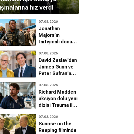
ışmalarına hız verdi
07.08.2026
Jonathan
Majors’ın
tartışmalı dönüşü:
Run Hide Fight:
07.08.2026
Infidels fragmanı
David Zaslav'dan
yayınlandı
James Gunn ve
Peter Safran'a
tam destek
07.08.2026
Richard Madden
aksiyon dolu yeni
dizisi Trauma ile
dönüyor
07.08.2026
Sunrise on the
Reaping filminde