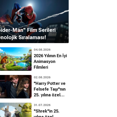
8.2026
pider-Man'' Film Serileri
nolojik Sıralaması!
04.08.2026
2026 Yılının En İyi
Animasyon
Filmleri
02.08.2026
"Harry Potter ve
Felsefe Taşı"nın
25. yılına özel
filmin
31.07.2026
bilinmeyenleri!
"Shrek"in 25.
yılına özel