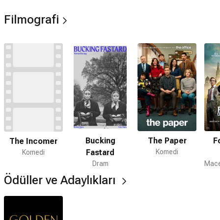
filminde Peter'ın ezeli düşmanı Thomas karakterini
Filmografi
canlandırdı.
Bucking
The Paper
F
The Incomer
Fastard
Komedi
Komedi
Dram
Ödüller ve Adaylıkları