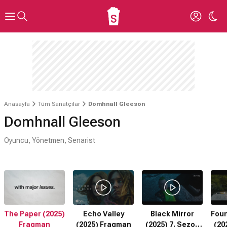
Anasayfa
Tüm Sanatçılar
Domhnall Gleeson
Domhnall Gleeson
Oyuncu, Yönetmen, Senarist
The Paper (2025)
Echo Valley
Black Mirror
Foun
Fragman
(2025) Fragman
(2025) 7. Sezon
(20