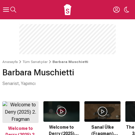
Anasayfa
Tüm Sanatçılar
Barbara Muschietti
Barbara Muschietti
Senarist, Yapımcı
Videonuz yüklenirken bir hata
oluştu!
Lütfen daha sonra tekrar deneyin.
Hata Kodu: 101
Welcome to
Sanal Ülke
The 
Welcome to
Derry (2025)
(Fragman)
3
Derry (2025) 2.