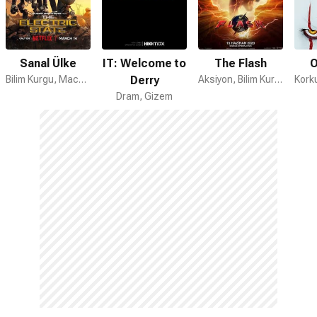
Sanal Ülke
IT: Welcome to
The Flash
O
Bilim Kurgu, Macera, Aksiyon
Derry
Aksiyon, Bilim Kurgu, Macera
Dram, Gizem