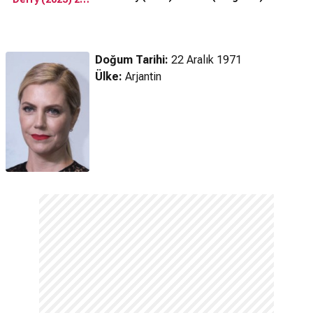
Fragman
https://www.youtube.co
Fragman
v=R-hJ2g6gv94
Doğum Tarihi:
22 Aralık 1971
Ülke:
Arjantin