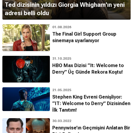
Ted dizisinin yıldızı Giorgia Whigham'ın yeni
adresi belli oldu
01.08.2026
The Final Girl Support Group
sinemaya uyarlanıyor
31.10.2025
HBO Max Dizisi “It: Welcome to
Derry” Üç Günde Rekora Koştu!
21.05.2025
Stephen King Evreni Genişliyor:
“IT: Welcome to Derry” Dizisinden
İlk Tanıtım!
30.03.2022
Pennywise’ın Geçmişini Anlatan Bir