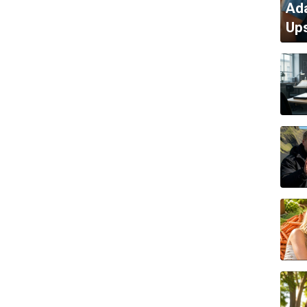
Ada
Ups