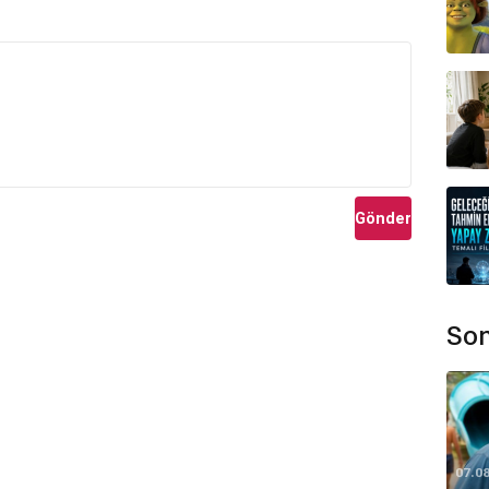
Gönder
Son
07.0