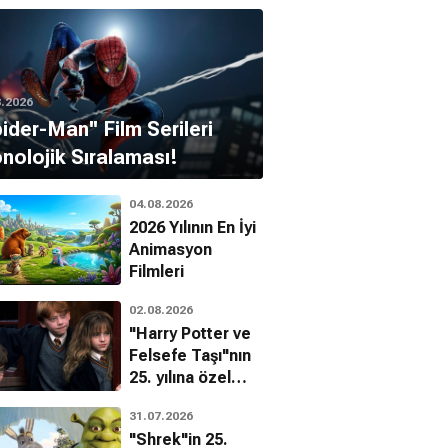
8.2026
pider-Man'' Film Serileri
nolojik Sıralaması!
04.08.2026
2026 Yılının En İyi
Animasyon
Filmleri
02.08.2026
"Harry Potter ve
Felsefe Taşı"nın
25. yılına özel
filmin
31.07.2026
bilinmeyenleri!
"Shrek"in 25.