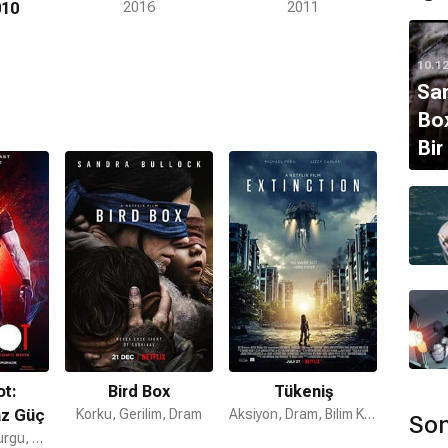
010
2016
2011
10.1
San
Box
Bir
t:
Bird Box
Tükeniş
az Güç
Korku, Gerilim, Dram
Aksiyon, Dram, Bilim Kurgu
Son
Aksiyon, Bilim Kurgu, Macera