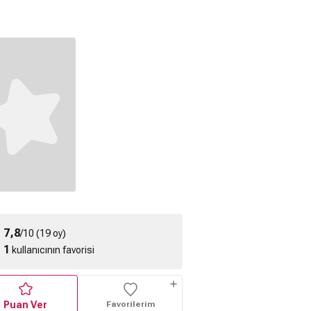
e ve Kemik
Gölge ve Kemik
Bloodshot (2020)
1) 1. Sezon
(2021) 1. Sezon
Türkçe Altyazılı 2.
ragman
Fragman
Fragman
7,8
/10 (19 oy)
1
kullanıcının favorisi
Puan Ver
Favorilerim