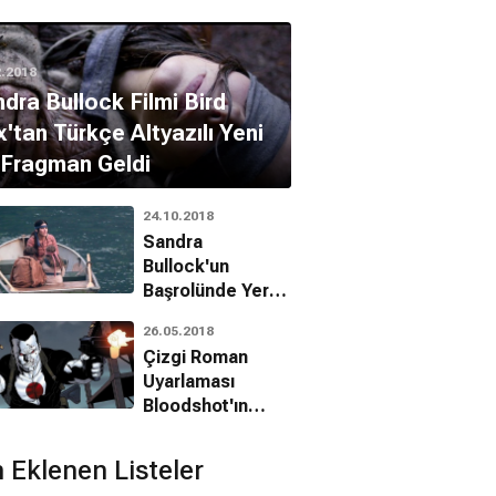
2.2018
dra Bullock Filmi Bird
'tan Türkçe Altyazılı Yeni
 Fragman Geldi
24.10.2018
Sandra
Bullock'un
Başrolünde Yer
Aldığı Yeni Netflix
26.05.2018
Filmi 'Bird Box'tan
Çizgi Roman
Altyazılı Fragman
Uyarlaması
Geldi
Bloodshot'ın
Kadrosuna Yeni
İsimler Eklendi
 Eklenen Listeler