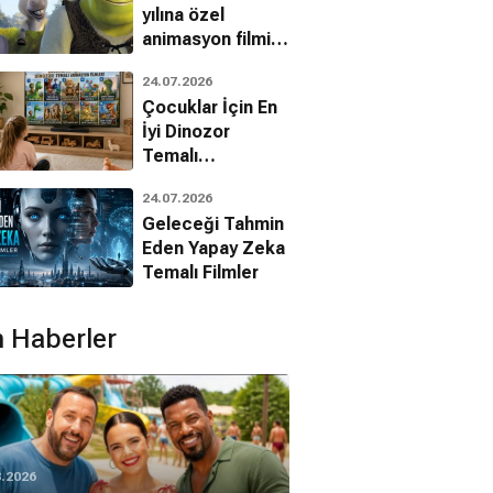
yılına özel
animasyon filmin
bilinmeyenleri!
24.07.2026
Çocuklar İçin En
İyi Dinozor
Temalı
Animasyon
24.07.2026
Filmleri
Geleceği Tahmin
Eden Yapay Zeka
Temalı Filmler
 Haberler
8.2026