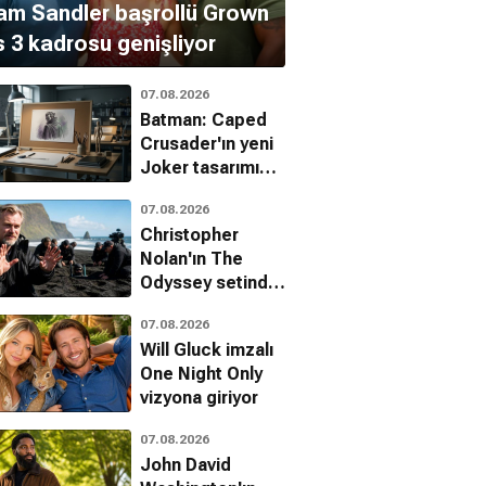
m Sandler başrollü Grown
 3 kadrosu genişliyor
07.08.2026
Batman: Caped
Crusader'ın yeni
Joker tasarımı
hayran bıraktı
07.08.2026
Christopher
Nolan'ın The
Odyssey setinde
dublörler canlı
07.08.2026
canlı kuma
Will Gluck imzalı
gömüldü
One Night Only
vizyona giriyor
07.08.2026
John David