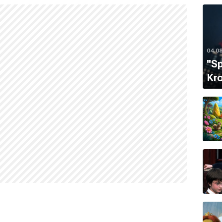
04.0
''S
Kro