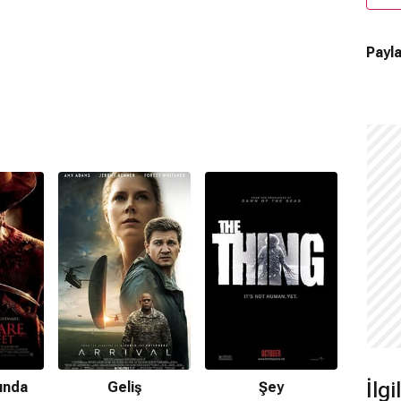
Payla
İlg
ında
Geliş
Şey