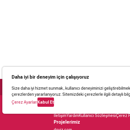
Daha iyi bir deneyim için çalışıyoruz
Size daha iyi hizmet sunmak, kullanıcı deneyiminizi geliştirebilmek, 
çerezlerden yararlanıyoruz. Sitemizdeki çerezlerle ilgili detaylı bilg
Çerez Ayarları
Kabul Et
Destek
İletişim
Yardım
Kullanıcı Sözleşmesi
Çerez P
Projelerimiz
doviz.com