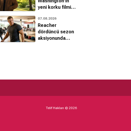
Washington'ın
yeni korku filmi
Mime için imzalar
07.08.2026
atıldı
Reacher
dördüncü sezon
aksiyonunda
Batman ve
Indiana Jones
etkisi
Telif Hakları © 2026