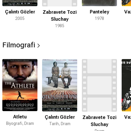
Çalıntı Gözler
Panteley
Va
Zabravete Tozi
2005
1978
Sluchay
1985
Filmografi
Atletu
Çalıntı Gözler
Va
Zabravete Tozi
Biyografi, Dram
Tarih, Dram
Sluchay