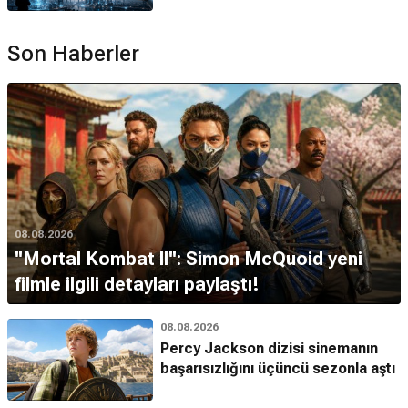
Son Haberler
08.08.2026
''Mortal Kombat II'': Simon McQuoid yeni
filmle ilgili detayları paylaştı!
08.08.2026
Percy Jackson dizisi sinemanın
başarısızlığını üçüncü sezonla aştı