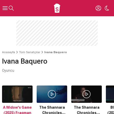
Anasayfa
Tüm Sanatçılar
Ivana Baquero
Ivana Baquero
Oyuncu
A Widow's Game
The Shannara
The Shannara
Bl
(2025) Fragman
Chronicles
Chronicles
(20