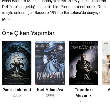
Ivana Baquero Macías, İspanyol aktris. 2006 yılında Guillermo
Del Toro'nun çektiği fantastik film Pan'ın Labirenti'ndeki Ofelia
rolüyle ünlenmiştir. Baquero 1994'te Barcelona'da dünyaya
geldi.
Öne Çıkan Yapımlar
Pan'ın Labirenti
Kurt Adam Avı
Tepedeki
A
2006
2004
Mezarlık
2009