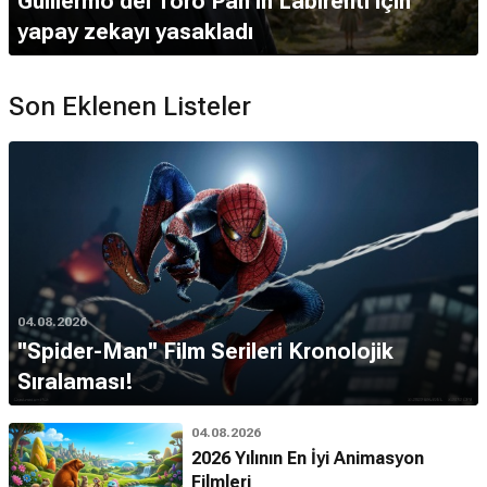
Guillermo del Toro Pan'ın Labirenti için
yapay zekayı yasakladı
Son Eklenen Listeler
04.08.2026
''Spider-Man'' Film Serileri Kronolojik
Sıralaması!
04.08.2026
2026 Yılının En İyi Animasyon
Filmleri