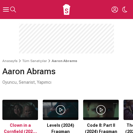
Anasayfa
Tüm Sanatçılar
Aaron Abrams
Aaron Abrams
Oyuncu, Senarist, Yapımcı
Clown in a
Levels (2024)
Code 8: Part II
Th
Cornfield (2025)
Fragman
(2024) Fragman
(20