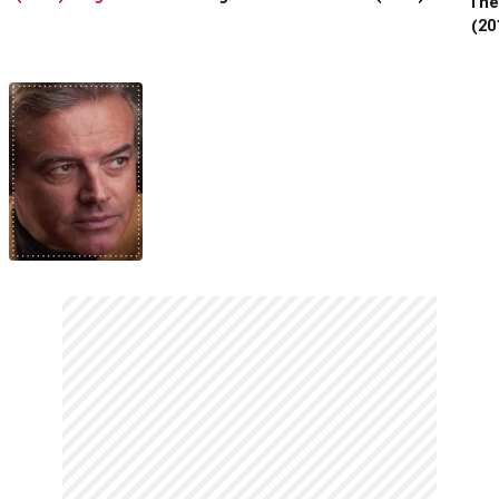
The
Fragman
(20