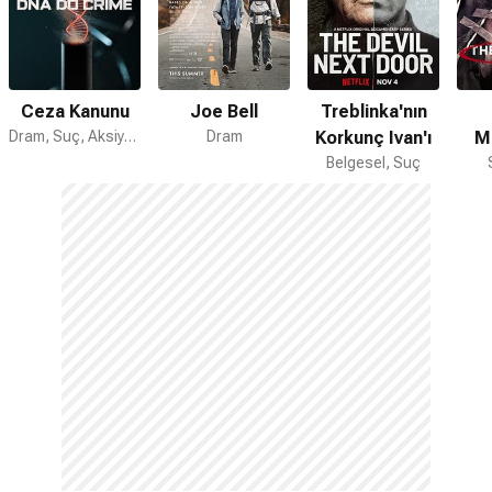
Ceza Kanunu
Joe Bell
Treblinka'nın
Dram, Suç, Aksiyon
Dram
Korkunç Ivan'ı
M
Belgesel, Suç