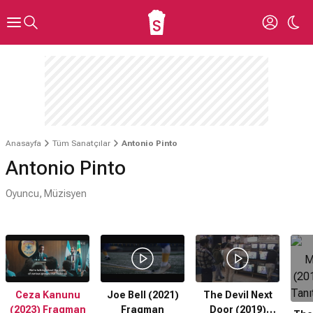
Anasayfa
Tüm Sanatçılar
Antonio Pinto
Antonio Pinto
Oyuncu, Müzisyen
Ceza Kanunu
Joe Bell (2021)
The Devil Next
(2023) Fragman
Fragman
Door (2019)