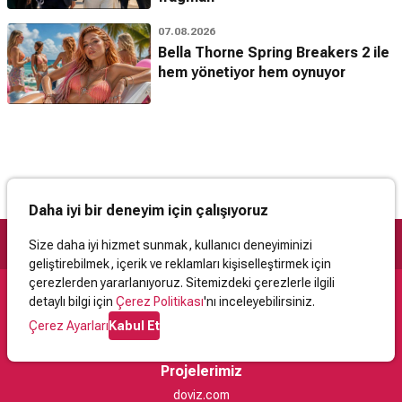
07.08.2026
Bella Thorne Spring Breakers 2 ile
hem yönetiyor hem oynuyor
Daha iyi bir deneyim için çalışıyoruz
Size daha iyi hizmet sunmak, kullanıcı deneyiminizi
geliştirebilmek, içerik ve reklamları kişiselleştirmek için
çerezlerden yararlanıyoruz. Sitemizdeki çerezlerle ilgili
detaylı bilgi için
Çerez Politikası
'nı inceleyebilirsiniz.
Destek
Çerez Ayarları
Kabul Et
İletişim
Yardım
Kullanıcı Sözleşmesi
Çerez Politikası
Kişisel Verilerin Korunması
Yasal Uyarı
Projelerimiz
doviz.com