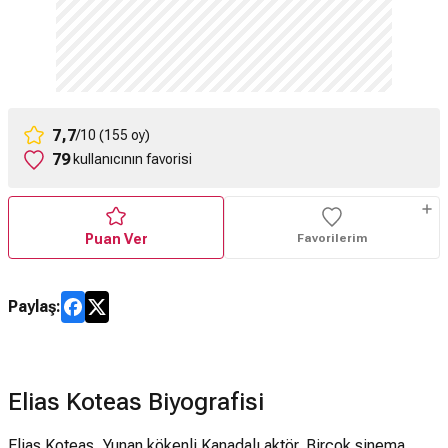
7,7
/10 (155 oy)
79
kullanıcının favorisi
Puan Ver
Favorilerim
Paylaş:
Elias Koteas Biyografisi
Elias Koteas, Yunan kökenli Kanadalı aktör. Birçok sinema