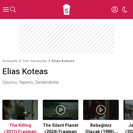
Anasayfa
Tüm Sanatçılar
Elias Koteas
Elias Koteas
Oyuncu, Yapımcı, Seslendirme
The Killing
The Silent Planet
Bebeğimiz
Ja
(2011) Fragman
(2024) Fragman
Olacak (1988) -
(20