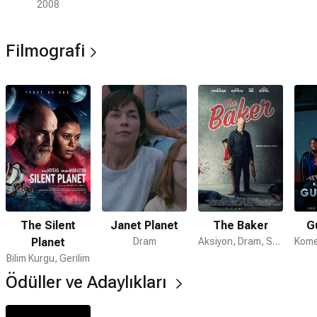
Hikayesi
2008
Filmografi
The Silent
Janet Planet
The Baker
Gu
Planet
Dram
Aksiyon, Dram, Suç
Bilim Kurgu, Gerilim
Ödüller ve Adaylıkları