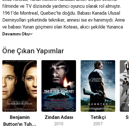
filminde ve TV dizisinde yardımcı oyuncu olarak rol almıştır.
1961'de Montreal, Quebec'te doğdu. Babası Kanada Ulusal
Demiryolları şirketinde tekniker, annesi ise ev hanımıydı. Anne
ve babası Yunan göçmeni olan Koteas, akıcı şekilde Yunanca
konuşabilmektedir. Montreal'deki Vanier College'a bir süre
Devamını Oku
devam etti. Daha sonra 1981'de New York'a giderek American
Academy of Dramatic Arts 'a kaydoldu ve buradan 1983'te
Öne Çıkan Yapımlar
mezun oldu. Ayrıca Ellen Burstyn ve Peter Masterson'dan
dersler aldığı Actors' Studio'ya da devam etti.Bu süreçte
hayatını kazanabilmek için çok düşük ücretlerle bulaşıkçılık,
garsonluk gibi işlerde çalıştı.
Benjamin
Zindan Adası
Tetikçi
S
Button'ın Tuhaf
2010
2007