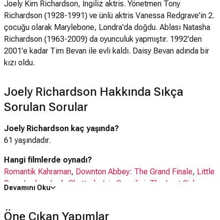
Joely Kim Richardson, İngiliz aktris. Yönetmen Tony
Richardson (1928-1991) ve ünlü aktris Vanessa Redgrave'in 2.
çocuğu olarak Marylebone, Londra'da doğdu. Ablası Natasha
Richardson (1963-2009) da oyunculuk yapmıştır. 1992'den
2001'e kadar Tim Bevan ile evli kaldı. Daisy Bevan adında bir
kızı oldu.
Joely Richardson Hakkında Sıkça
Sorulan Sorular
Joely Richardson kaç yaşında?
61 yaşındadır.
Hangi filmlerde oynadı?
Romantik Kahraman
,
Downton Abbey: The Grand Finale
,
Little
Bone Lodge
,
Lady Chatterley'nin Sevgilisi
,
The Lost Girls
,
Devamını Oku
The Lost Girls
,
My Dad's Christmas Date
,
ve 50 daha fazlası
Öne Çıkan Yapımlar
Hangi dizilerde oynadı?