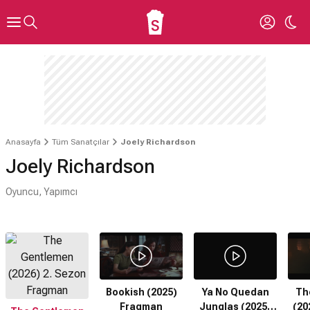
Anasayfa
Tüm Sanatçılar
Joely Richardson
Joely Richardson
Oyuncu, Yapımcı
Invalid video: 20002287
Hata Kodu: 401
Bookish (2025)
Ya No Quedan
Th
Fragman
Junglas (2025)
(20