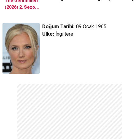
The Gentlemen
Fragman
(2026) 2. Sezon
Fragman
Doğum Tarihi:
09 Ocak 1965
Ülke:
İngiltere