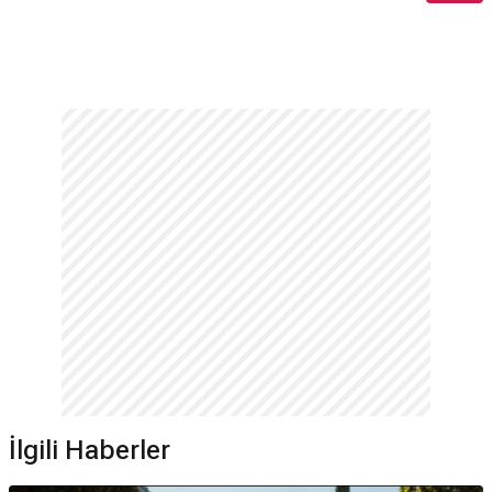
Charge of the Light Brigade
ilk filmidir.
Joely Richardson hangi karakterle tanındı?
Özellikle
101 Dalmaçyalı
filmindeki
Anita
ve
Nip/Tuck
dizisindeki
Julia McNamara
karakterleriyle tanınmaktadır.
Kaç yıldır sektörde?
Oyuncunun
38
yıllık bir kariyeri bulunmaktadır.
Hangi ödüle aday oldu?
Nip/Tuck
dizisindeki performansı ile iki kez
Altın Küre
adaylığı kazanmıştır.
*Bu alandaki içerikler genel bilgi vermek amacıyla sunulur. Doğruluğu ve
güncelliği garanti edilmemektedir. (1.06.2026)
İlgili Haberler