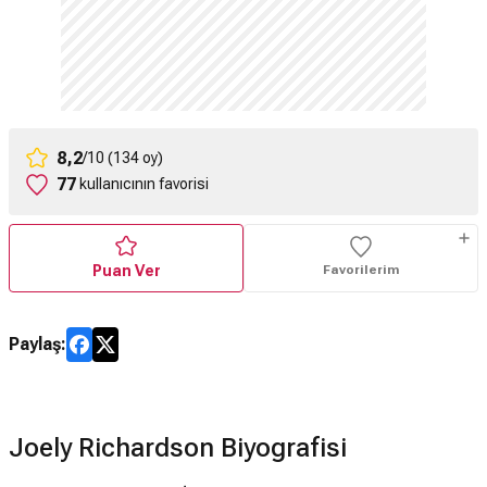
8,2
/10 (134 oy)
77
kullanıcının favorisi
Puan Ver
Favorilerim
Paylaş:
Joely Richardson Biyografisi