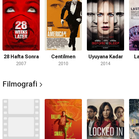
28 Hafta Sonra
Centilmen
Uyuyana Kadar
La
2007
2010
2014
Filmografi