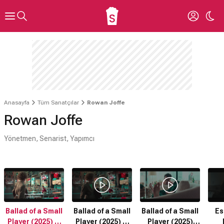
Anasayfa
Tüm Sanatçılar
Rowan Joffe
Rowan Joffe
Yönetmen, Senarist, Yapımcı
Ballad of a Small
Ballad of a Small
Ballad of a Small
Es
Player (2025) 2.
Player (2025) 2.
Player (2025)