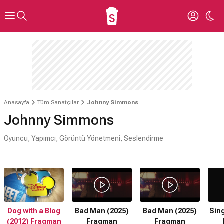
Anasayfa
Tüm Sanatçılar
Johnny Simmons
Johnny Simmons
Oyuncu, Yapımcı, Görüntü Yönetmeni, Seslendirme
Dog with a Blog
Bad Man (2025)
Bad Man (2025)
Sing
(2012) Fragman
Fragman
Fragman