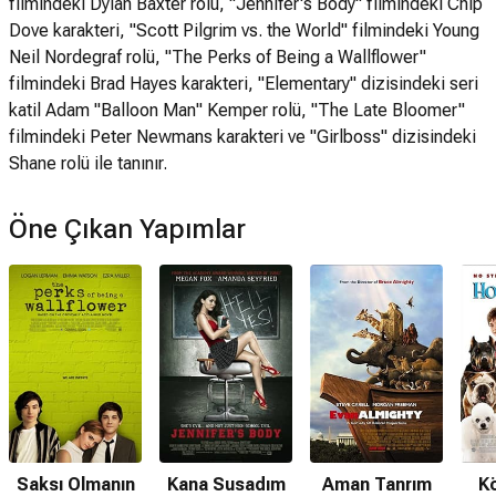
filmindeki Dylan Baxter rolü, "Jennifer's Body" filmindeki Chip
Dove karakteri, "Scott Pilgrim vs. the World" filmindeki Young
Neil Nordegraf rolü, "The Perks of Being a Wallflower"
filmindeki Brad Hayes karakteri, "Elementary" dizisindeki seri
katil Adam "Balloon Man" Kemper rolü, "The Late Bloomer"
filmindeki Peter Newmans karakteri ve "Girlboss" dizisindeki
Shane rolü ile tanınır.
Öne Çıkan Yapımlar
Saksı Olmanın
Kana Susadım
Aman Tanrım
Kö