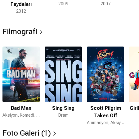
Faydaları
2009
2007
2012
Filmografi
Bad Man
Sing Sing
Scott Pilgrim
Gir
Aksiyon, Komedi, Suç
Dram
Takes Off
Animasyon, Aksiyon, Komedi
Foto Galeri (1)