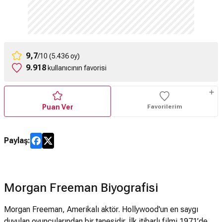
9,7
/10 (5.436 oy)
9.918
kullanıcının favorisi
Puan Ver
Favorilerim
Paylaş:
Morgan Freeman Biyografisi
Morgan Freeman, Amerikalı aktör. Hollywood'un en saygı
duyulan oyuncularından bir tanesidir. İlk itibarlı filmi 1971’de