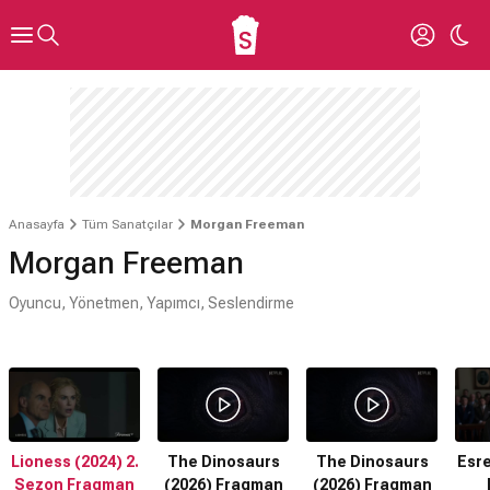
Anasayfa
Tüm Sanatçılar
Morgan Freeman
Morgan Freeman
Oyuncu, Yönetmen, Yapımcı, Seslendirme
Lioness (2024) 2.
The Dinosaurs
The Dinosaurs
Esre
Sezon Fragman
(2026) Fragman
(2026) Fragman