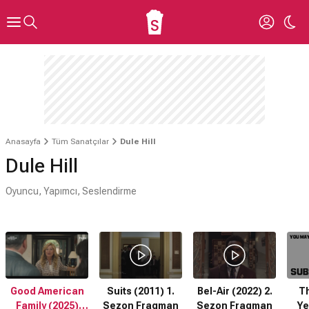
Anasayfa
Tüm Sanatçılar
Dule Hill
Dule Hill
Oyuncu, Yapımcı, Seslendirme
Good American
Suits (2011) 1.
Bel-Air (2022) 2.
T
Family (2025)
Sezon Fragman
Sezon Fragman
Years