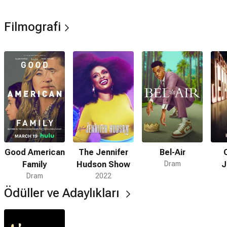
Filmografi
Good American
The Jennifer
Bel-Air
Family
Hudson Show
Dram
J
Dram
2022
Ödüller ve Adaylıkları