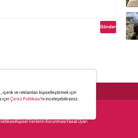
Gönder
içerik ve reklamları kişiselleştirmek için
i için
Çerez Politikası
'nı inceleyebilirsiniz.
olitikası
Kişisel Verilerin Korunması
Yasal Uyarı