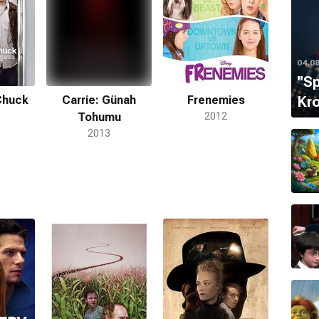
04.0
''S
Kro
 Chuck
Carrie: Günah
Frenemies
Tohumu
2012
2013