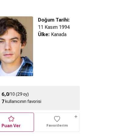
Doğum Tarihi:
11 Kasım 1994
Ülke:
Kanada
rie: Günah
Carrie: Günah
Carrie Günah
u Filmi İçin
Tohumu Kamera
Tohumu Kamera
 Hazırlanan
Arkası 3
Arkası 2
Şaka
6,0
/10 (29 oy)
7
kullanıcının favorisi
Puan Ver
Favorilerim