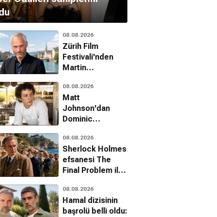
du
08.08.2026
Zürih Film
Festivali'nden
Martin
McDonagh'a onur
08.08.2026
ödülü
Matt
Johnson'dan
Dominic
Sessa'ya şaşırtan
08.08.2026
tavsiye:
Sherlock Holmes
Hazırlanma
efsanesi The
Final Problem ile
Netflix'e geri
08.08.2026
dönüyor
Hamal dizisinin
başrolü belli oldu: