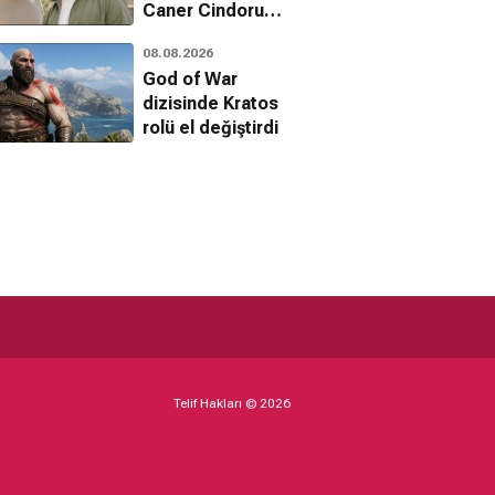
Caner Cindoruk
kadroda
08.08.2026
God of War
dizisinde Kratos
rolü el değiştirdi
Telif Hakları © 2026