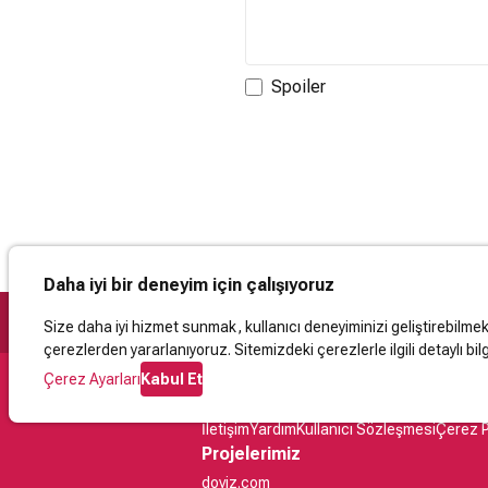
Spoiler
Daha iyi bir deneyim için çalışıyoruz
Size daha iyi hizmet sunmak, kullanıcı deneyiminizi geliştirebilmek, 
çerezlerden yararlanıyoruz. Sitemizdeki çerezlerle ilgili detaylı bilg
Çerez Ayarları
Kabul Et
Destek
İletişim
Yardım
Kullanıcı Sözleşmesi
Çerez P
Projelerimiz
doviz.com