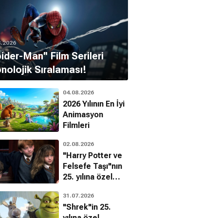
8.2026
pider-Man'' Film Serileri
nolojik Sıralaması!
04.08.2026
2026 Yılının En İyi
Animasyon
Filmleri
02.08.2026
"Harry Potter ve
Felsefe Taşı"nın
25. yılına özel
filmin
31.07.2026
bilinmeyenleri!
"Shrek"in 25.
yılına özel