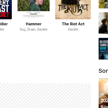
dier
Hammer
The Riot Act
lim
Suç, Dram, Gerilim
Gerilim
Son
08.0
202
Süp