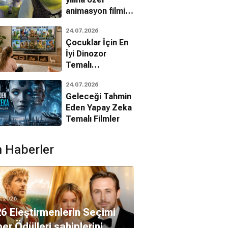
animasyon filmin
bilinmeyenleri!
24.07.2026
Çocuklar İçin En
İyi Dinozor
Temalı
Animasyon
24.07.2026
Filmleri
Geleceği Tahmin
Eden Yapay Zeka
Temalı Filmler
 Haberler
8.2026
6 Eleştirmenlerin Seçimi
er Ödülleri sahiplerini