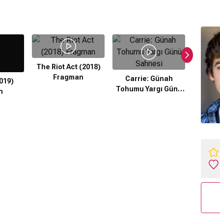
The Riot Act (2018)
Fragman
Carrie: Günah
Car
019)
Tohumu Yargı Günü
Tohum
n
Sahnesi
Özel