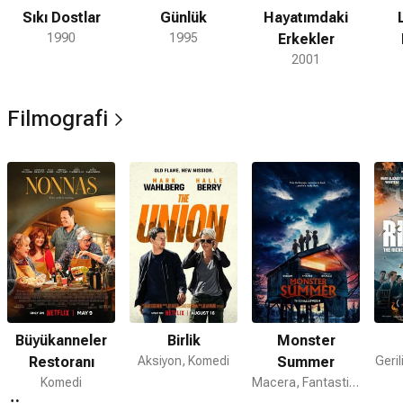
Sıkı Dostlar
Günlük
Hayatımdaki
1990
1995
Erkekler
2001
Filmografi
Büyükanneler
Birlik
Monster
Restoranı
Aksiyon, Komedi
Summer
Geril
Komedi
Macera, Fantastik, Gizem