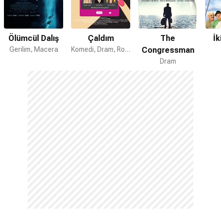
Ölümcül Dalış
Çaldım
The
İk
Gerilim, Macera
Komedi, Dram, Romantik
Congressman
Dram