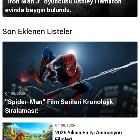
“Iron Man 3” oyuncusu Ashley Hamilton
evinde baygın bulundu.
Son Eklenen Listeler
04.08.2026
''Spider-Man'' Film Serileri Kronolojik
Sıralaması!
04.08.2026
2026 Yılının En İyi Animasyon
Filmleri