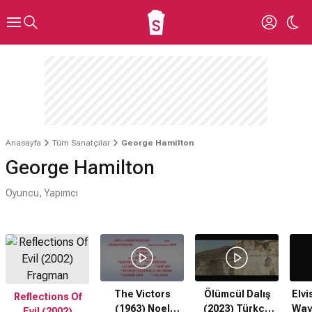
Anasayfa
Tüm Sanatçılar
George Hamilton
George Hamilton
Oyuncu, Yapımcı
Invalid video: 20002283
Hata Kodu: 401
The Victors
Ölümcül Dalış
Elvi
Reflections Of
(1963) Noel
(2023) Türkçe
Way 
Evil (2002)