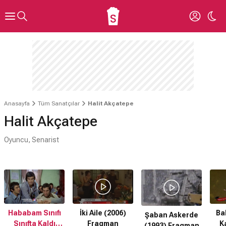
Anasayfa
Tüm Sanatçılar
Halit Akçatepe
Halit Akçatepe
Oyuncu, Senarist
Hababam Sınıfı
İki Aile (2006)
Ba
Şaban Askerde
Sınıfta Kaldı
Fragman
K
(1993) Fragman