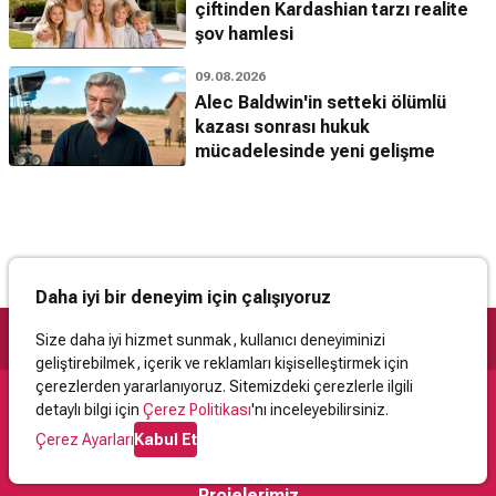
çiftinden Kardashian tarzı realite
şov hamlesi
09.08.2026
Alec Baldwin'in setteki ölümlü
kazası sonrası hukuk
mücadelesinde yeni gelişme
Daha iyi bir deneyim için çalışıyoruz
Size daha iyi hizmet sunmak, kullanıcı deneyiminizi
geliştirebilmek, içerik ve reklamları kişiselleştirmek için
çerezlerden yararlanıyoruz. Sitemizdeki çerezlerle ilgili
detaylı bilgi için
Çerez Politikası
'nı inceleyebilirsiniz.
Destek
Çerez Ayarları
Kabul Et
İletişim
Yardım
Kullanıcı Sözleşmesi
Çerez Politikası
Kişisel Verilerin Korunması
Yasal Uyarı
Projelerimiz