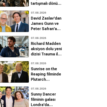
tartışmalı dönüşü:
Run Hide Fight:
07.08.2026
Infidels fragmanı
David Zaslav'dan
yayınlandı
James Gunn ve
Peter Safran'a
tam destek
07.08.2026
Richard Madden
aksiyon dolu yeni
dizisi Trauma ile
dönüyor
07.08.2026
Sunrise on the
Reaping filminde
Plutarch
Heavensbee
07.08.2026
karakterini kim
Sunny Dancer
canlandıracak?
filminin galası
Londra'da