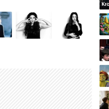
Kro
i
kızı bulunmaktadır.
i Bellucci
'dir.
a Bellucci
şeklindedir.
da başlamıştır.
müştür.