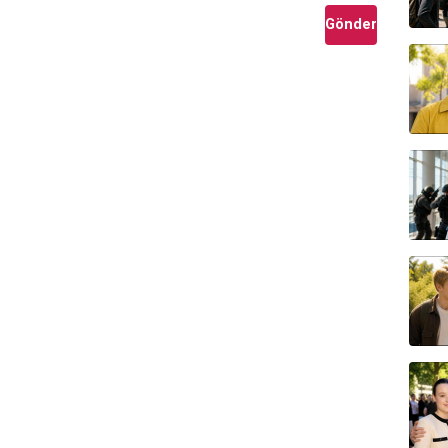
a başladığında
25
yaşındaydı.
Gönder
Vita coi figli
adlı mini dizide yaşamıştır.
 yapımı
Dracula
filmidir.
one
ve
Mary Magdalene
karakterleriyle geniş
 and Memoirs
adlı oyunda
Maria Callas
rolüyle
yah-beyaz reklam filmlerinde oynamıştır.
?
nt
tarafından temsil edilmiştir.