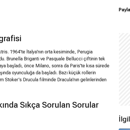
Payla
rafisi
tris. 1964'te İtalya'nın orta kesiminde, Perugia
du. Brunella Briganti ve Pasquale Bellucci çiftinin tek
ya başladı, önce Milano, sonra da Paris'te kısa sürede
şında oyunculuğa da başladı. Bazı küçük rollerin
m Stoker's Drucula filminde Dracula'nın gelinlerinden
çok duyurdu. 1996 yapımı Apartman (L'appartement)
alında César'a aday gösterildi. Güzelliği,
irme konusu olsa da özellikle Malena ve Dönüş Yok
ında Sıkça Sorulan Sorular
amıştır. Asteriks ve Oburiks: Görevimiz Kleopatra
ix serisinin 2. ve 3. filmlerinde Persephone
İlg
s Film Festivali'nde jüri üyeliği yaptı. 2010'da bir
ğı'nda Veronica'yı canlandırdı. 2015 yapımı 24. James