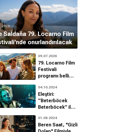
7.2026
 Saldaña 79. Locarno Film
tivali'nde onurlandırılacak
09.07.2026
79. Locarno Film
Festivali
programı belli
oldu
04.10.2024
Eleştiri:
“Beterböcek
Beterböcek” ile
36 Yıl Sonra
01.08.2024
Şamata Devam
Beren Saat, "Gizli
Ediyor!
Dolap" Filmiyle