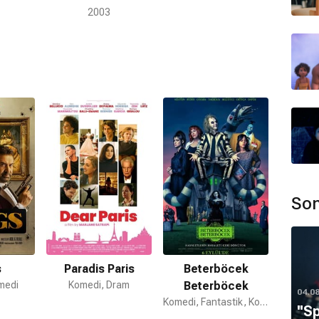
2003
n sanatçı, hem Avrupa sinemasında hem de Hollywood
r.
di Castello
kentindendir.
ndadır.
burcudur.
Son
13 yılında
boşanmıştır
.
s
Paradis Paris
Beterböcek
medi
Komedi, Dram
Beterböcek
ş, 1999-2013 yılları arasında ise Fransız oyuncu
04.0
Komedi, Fantastik, Korku
''S