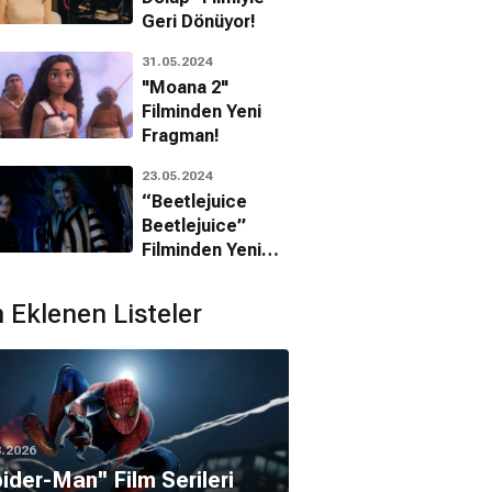
Geri Dönüyor!
31.05.2024
"Moana 2"
Filminden Yeni
Fragman!
23.05.2024
“Beetlejuice
Beetlejuice”
Filminden Yeni
Fragman!
 Eklenen Listeler
8.2026
pider-Man'' Film Serileri