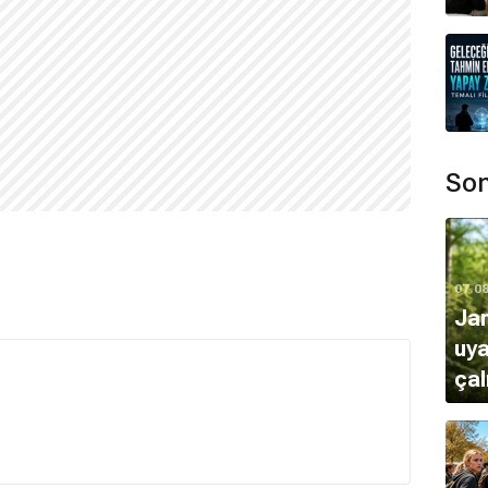
k modellik kariyeri için okulunu bırakmıştır.
ladıktan sonra 1990'ların başında
televizyon
iyerine adım atmıştır.
Son
nadı?
i
,
Mozart in the Jungle
ve
Call My Agent!
07.0
ed
,
The Matrix Revolutions
,
Tutku - İsa Mesih'in
Ja
mli yapımda rol almıştır.
uya
çal
, dünya çapındaki asıl ününü ise
Malèna
ve
Dönüş Yok
uluğa başladı?