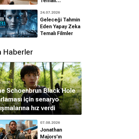
Temalı
Animasyon
24.07.2026
Filmleri
Geleceği Tahmin
Eden Yapay Zeka
Temalı Filmler
 Haberler
8.2026
ne Schoenbrun Black Hole
rlaması için senaryo
ışmalarına hız verdi
07.08.2026
Jonathan
Majors’ın