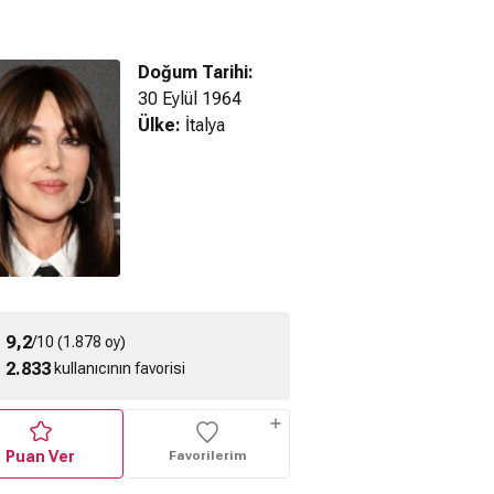
Doğum Tarihi:
30 Eylül 1964
Ülke:
İtalya
lik - Ginko
Beterböcek
Beterböcek
C
cks (2022)
Beterböcek (2024)
Beterböcek (2024)
ragman
Türkçe Altyazılı 2.
Türkçe Altyazılı 2.
Resmi Fragman
Resmi Fragman
9,2
/10 (1.878 oy)
2.833
kullanıcının favorisi
Puan Ver
Favorilerim