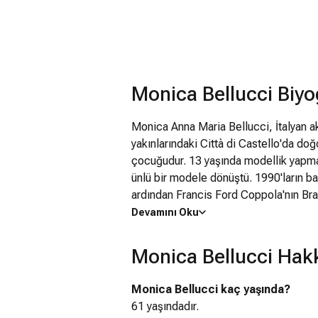
Monica Bellucci Biyog
Monica Anna Maria Bellucci, İtalyan ak
yakınlarındaki Città di Castello'da doğ
çocuğudur. 13 yaşında modellik yapma
ünlü bir modele dönüştü. 1990'ların ba
ardından Francis Ford Coppola'nın Bra
biri olarak gözükmesiyle adını daha 
Devamını Oku
filmiyle En İyi Yardımcı Kadın Oyuncu d
oyunculuğundan daha fazla değerlend
Monica Bellucci Hakk
filmlerindeki performansı beğeni topl
filminde Kleopatra'yı canlandırdı. Matr
Monica Bellucci kaç yaşında?
karakteriyle takdir kazandı. 2006 Canne
61 yaşındadır.
başka Hollywood filmi Sihirbazın Çıra