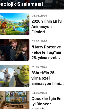
nolojik Sıralaması!
04.08.2026
2026 Yılının En İyi
Animasyon
Filmleri
02.08.2026
"Harry Potter ve
Felsefe Taşı"nın
25. yılına özel
filmin
31.07.2026
bilinmeyenleri!
"Shrek"in 25.
yılına özel
animasyon filmin
bilinmeyenleri!
24.07.2026
Çocuklar İçin En
İyi Dinozor