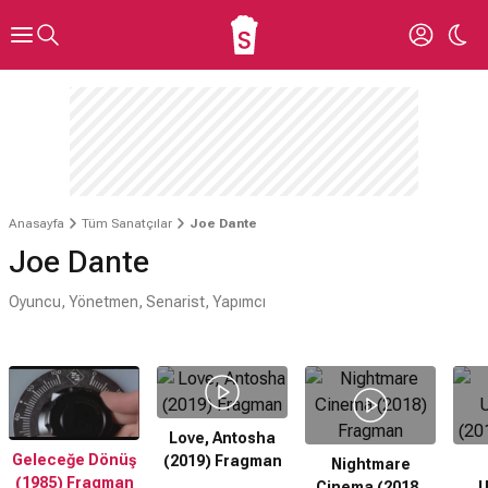
Anasayfa
Tüm Sanatçılar
Joe Dante
Joe Dante
Oyuncu, Yönetmen, Senarist, Yapımcı
Love, Antosha
Geleceğe Dönüş
(2019) Fragman
Nightmare
(1985) Fragman
Cinema (2018)
U