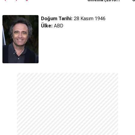
Fragman
(20
Doğum Tarihi:
28 Kasım 1946
Ülke:
ABD