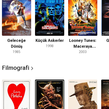
Geleceğe
Küçük Askerler
Looney Tunes:
G
Dönüş
1998
Maceraya
1985
Devam
2003
Filmografi