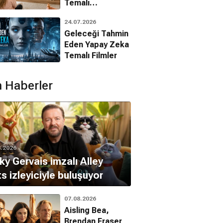
Temalı
Animasyon
24.07.2026
Filmleri
Geleceği Tahmin
Eden Yapay Zeka
Temalı Filmler
 Haberler
8.2026
ky Gervais imzalı Alley
s izleyiciyle buluşuyor
07.08.2026
Aisling Bea,
Brendan Fraser