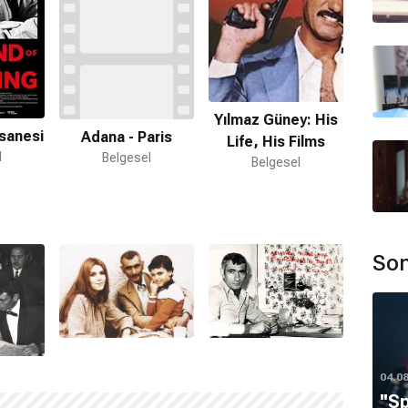
Yılmaz Güney: His
fsanesi
Adana - Paris
Life, His Films
l
Belgesel
Belgesel
Son
04.0
''S