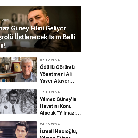
2.2025
maz Güney Filmi Geliyor!
rolü Üstlenecek İsim Belli
u!
07.12.2024
Ödüllü Görüntü
Yönetmeni Ali
Yaver Atayer
Hayatını Kaybetti!
17.10.2024
Yılmaz Güney'in
Hayatını Konu
Alacak "Yılmaz:
Çirkin Kral"ın
24.06.2024
Vizyon Tarihi
İsmail Hacıoğlu,
Açıklandı!