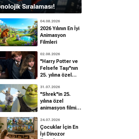
nolojik Sıralaması!
04.08.2026
2026 Yılının En İyi
Animasyon
Filmleri
02.08.2026
"Harry Potter ve
Felsefe Taşı"nın
25. yılına özel
filmin
31.07.2026
bilinmeyenleri!
"Shrek"in 25.
yılına özel
animasyon filmin
bilinmeyenleri!
24.07.2026
Çocuklar İçin En
İyi Dinozor