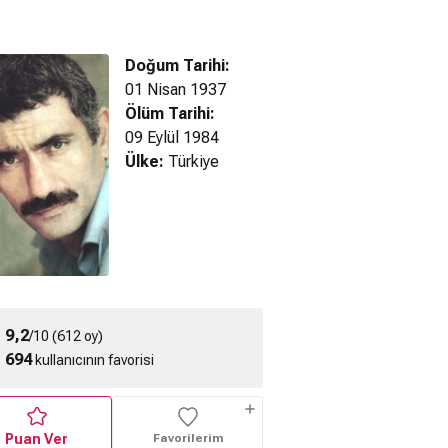
Doğum Tarihi:
01 Nisan 1937
Ölüm Tarihi:
09 Eylül 1984
Ülke:
Türkiye
ut Sahne
Umut Sahne
Umut Sahne
9,2
/10 (612 oy)
694
kullanıcının favorisi
Puan Ver
Favorilerim