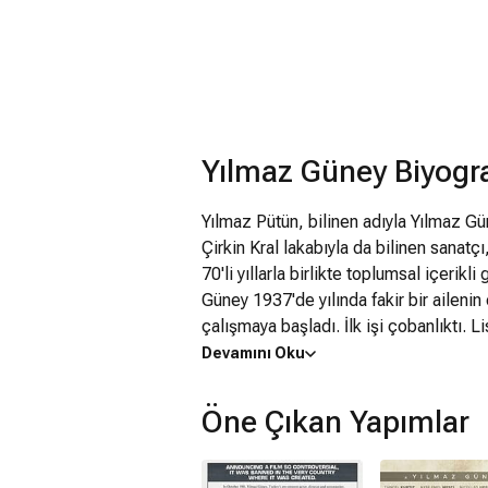
Yılmaz Güney Biyogra
Yılmaz Pütün, bilinen adıyla Yılmaz G
Çirkin Kral lakabıyla da bilinen sanatç
70'li yıllarla birlikte toplumsal içerik
Güney 1937'de yılında fakir bir ailen
çalışmaya başladı. İlk işi çobanlıktı. 
çıkarttı.Hikayesinden ötürü 1955 yılınd
Devamını Oku
davası sonuçlanmış ve yedi buçuk yıl ag
1964 yılında dönemin ünlü sinema yıldı
Öne Çıkan Yapımlar
boşanmayla sonuçlandı. 1968 yılında a
yazar, sanatçı gibi gözaltına alındı, a
kendisinden 15 yaş küçük Fatoş Güney 