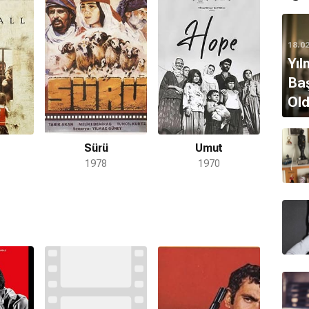
nde Endişe adlı filmin çekimi için bulunduğu Adana'nın
utlu'yu öldürülmesi nedeniyle 19 yıl ceza aldı. 1976
18.0
nı kaybetti. Cezaevindeyken Güney adlı bir kültür
Yıl
timin tekrar gelmesiyle dergi, on üçüncü sayısında
türü on ayrı dava daha açıldı. Hapiste bulunduğu
Baş
978'de Sürü ve 1979'da Düşman filmlerinin
Old
 Zeki Ökten yönetti. 1981 Ekimi'nde izinli olarak çıktıgı
içre, ardından Fransa'ya kaçtı. Senaryosunu yine
 yönettiği 1982 yapımı Yol filmi, 1982 Cannes Film
Sürü
Umut
ülü Güney bizzat aldı. 1983'te Duvar adlı son filmini
1978
1970
 kaçması üzerine 22 yıl fazladan hapis cezasına
karıldı. Güney, 1984'te Paris'te mide kanseri nedeniyle
nlü mezarlığı Pere Lachaise'e gömüldü. Yılmaz Güney'in
lişkiden 1966 doğumlu Elif adında bir kızı bulunuyor. Elif
orada pedagog olarak çalışmaktadır.