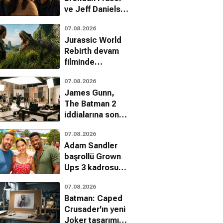
ve Jeff Daniels
ile Starman
07.08.2026
kadrosunda
Jurassic World
Rebirth devam
filminde
yönetmen krizi
07.08.2026
James Gunn,
The Batman 2
iddialarına son
noktayı koydu
07.08.2026
Adam Sandler
başrollü Grown
Ups 3 kadrosu
genişliyor
07.08.2026
Batman: Caped
Crusader'ın yeni
Joker tasarımı