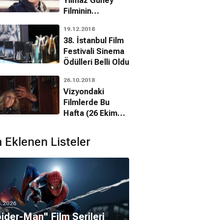
Yılmaz Güney
Filminin
Başrolünde!
19.12.2018
38. İstanbul Film
Festivali Sinema
Ödülleri Belli Oldu
26.10.2018
Vizyondaki
Filmlerde Bu
Hafta (26 Ekim
2018)
 Eklenen Listeler
8.2026
pider-Man'' Film Serileri