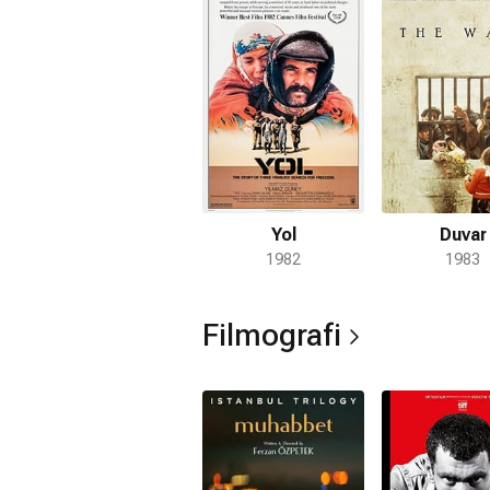
adında bir oğulları oldu. 1974 Eylül'ü
Yumurtalık ilçesinde ilçe savcı Sefa M
yılında Kayseri cezaevindeyken babası
sanat dergisi çıkardı, fakat sıkı yöne
kapatıldı ve hakkında yazdıklarından ö
dönemde üretken bir görüntü çizdi, 1
senaryosunu hapiste yazdı. İki filmi de
Isparta yarı açık cezaevinden önce İsv
hapisteyken yazdığı ve Şerif Gören'in
Yol
Duvar
Festivali'nde Altın Palmiye kazandı. Öd
1982
1983
de Fransa'da çekti. Bu arada hapisten
çarptırıldı ve Türk vatandaşlığından çı
Filmografi
hayatını kaybetti. Cenazesi Paris'in ü
oğlu Yılmaz haricinde evlilik dışı bir i
Pütün, halen Fransa'da yaşamakta ve 