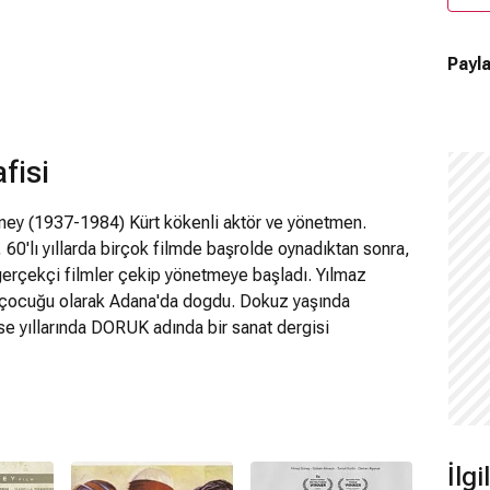
Payla
fisi
üney (1937-1984) Kürt kökenli aktör ve yönetmen.
ı, 60'lı yıllarda birçok filmde başrolde oynadıktan sonra,
li gerçekçi filmler çekip yönetmeye başladı. Yılmaz
in çocuğu olarak Adana'da dogdu. Dokuz yaşında
Lise yıllarında DORUK adında bir sanat dergisi
a gözaltına alındı ve hakkında dava açıldı.1957 yılında
ır hapis, iki buçuk yıl sürgün cezasına çarptırıldı.
zı Nebahat Çehre ile evlendi ve bu evlilik 4.5 yıl sonra
skere gitti. 1971 mayısında ülkedeki birçok aydın,
ncak genel afla serbest kaldı. Bu dönemde tanıştığı
İlg
ile 1972'de evlendi. Bu birliktelikten 1971'de Yılmaz