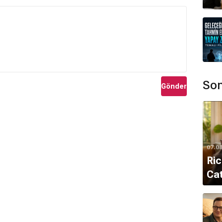
Son
Gönder
07.0
Ric
Cat