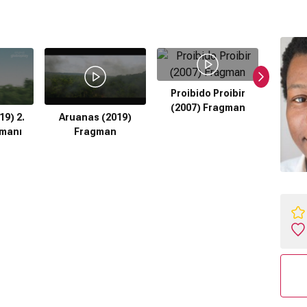
Proibido Proibir
(2007) Fragman
9) 2.
Aruanas (2019)
Anita
manı
Fragman
F