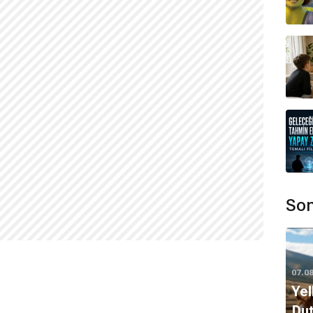
Son
07.0
Yel
Dut