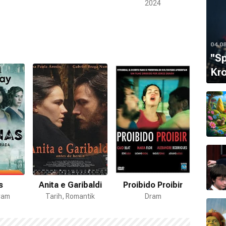
2024
04.0
''S
Kro
s
Anita e Garibaldi
Proibido Proibir
ram
Tarih, Romantik
Dram