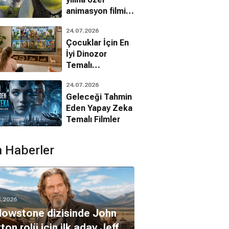
animasyon filmin
bilinmeyenleri!
24.07.2026
Çocuklar İçin En
İyi Dinozor
Temalı
Animasyon
24.07.2026
Filmleri
Geleceği Tahmin
Eden Yapay Zeka
Temalı Filmler
 Haberler
8.2026
lowstone dizisinde John
ton rolü için ilk aday Jeff