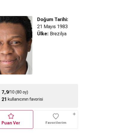
Doğum Tarihi:
21 Mayıs 1983
Ülke:
Brezilya
Tanrı Kent - Fragman
 e Garibaldi
Tanrı Kent - Fragman
ragman
2
T
7,9
/10 (80 oy)
21
kullanıcının favorisi
Puan Ver
Favorilerim