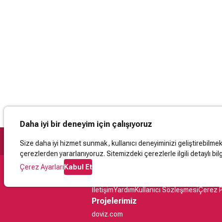
Daha iyi bir deneyim için çalışıyoruz
Size daha iyi hizmet sunmak, kullanıcı deneyiminizi geliştirebilmek, 
çerezlerden yararlanıyoruz. Sitemizdeki çerezlerle ilgili detaylı bilg
Çerez Ayarları
Kabul Et
Destek
İletişim
Yardım
Kullanıcı Sözleşmesi
Çerez P
Projelerimiz
doviz.com