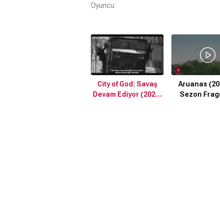
Oyuncu
City of God: Savaş
Aruanas (201
Devam Ediyor (2024)
Sezon Frag
1. Fragman Türkçe
Altyazılı Fragman