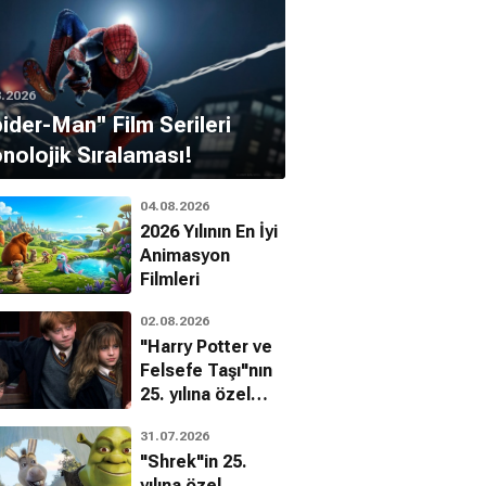
8.2026
pider-Man'' Film Serileri
nolojik Sıralaması!
04.08.2026
2026 Yılının En İyi
Animasyon
Filmleri
02.08.2026
"Harry Potter ve
Felsefe Taşı"nın
25. yılına özel
filmin
31.07.2026
bilinmeyenleri!
"Shrek"in 25.
yılına özel