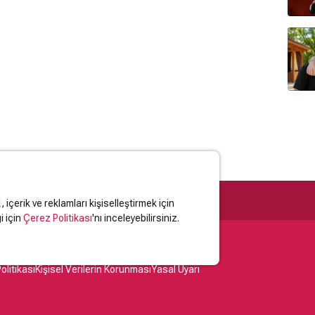
içerik ve reklamları kişiselleştirmek için
i için
Çerez Politikası
'nı inceleyebilirsiniz.
olitikası
Kişisel Verilerin Korunması
Yasal Uyarı