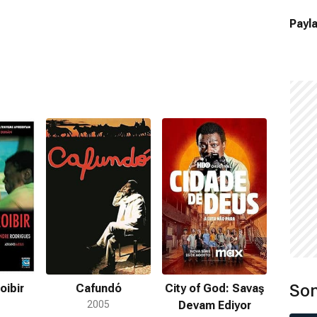
Payla
Son
oibir
Cafundó
City of God: Savaş
2005
Devam Ediyor