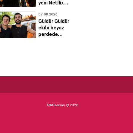
yeni Netflix
gerilimi: The Last
07.08.2026
House
Güldür Güldür
ekibi beyaz
perdede
buluşuyor: Ecünni
geliyor
Telif Hakları © 2026