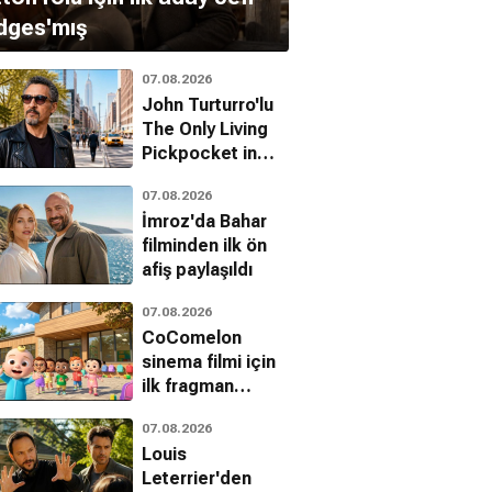
dges'mış
07.08.2026
John Turturro'lu
The Only Living
Pickpocket in
New York'tan ilk
07.08.2026
fragman geldi
İmroz'da Bahar
filminden ilk ön
afiş paylaşıldı
07.08.2026
CoComelon
sinema filmi için
ilk fragman
yayınlandı
07.08.2026
Louis
Leterrier'den