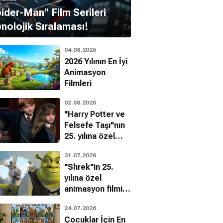
pider-Man'' Film Serileri
nolojik Sıralaması!
04.08.2026
2026 Yılının En İyi
Animasyon
Filmleri
02.08.2026
"Harry Potter ve
Felsefe Taşı"nın
25. yılına özel
filmin
31.07.2026
bilinmeyenleri!
"Shrek"in 25.
yılına özel
animasyon filmin
bilinmeyenleri!
24.07.2026
Çocuklar İçin En