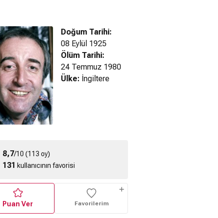
Doğum Tarihi:
08 Eylül 1925
Ölüm Tarihi:
24 Temmuz 1980
Pembe Panterin
Ülke:
İngiltere
Sevimli Mahkum
n Fare (1959)
İntikamı fragman
(1966) fragmanı
ragmanı
8,7
/10 (113 oy)
131
kullanıcının favorisi
Puan Ver
Favorilerim