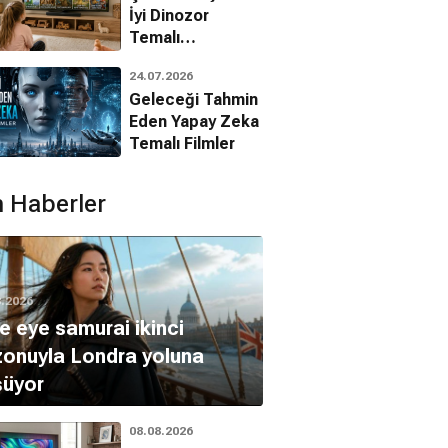
İyi Dinozor
Temalı
Animasyon
24.07.2026
Filmleri
Geleceği Tahmin
Eden Yapay Zeka
Temalı Filmler
 Haberler
8.2026
e eye samurai ikinci
onuyla Londra yoluna
şüyor
08.08.2026