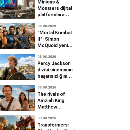
Minions &
Monsters dijital
platformlara
geliyor
08.08.2026
''Mortal Kombat
II'': Simon
McQuoid yeni
filmle ilgili
08.08.2026
detayları paylaştı!
Percy Jackson
dizisi sinemanın
başarısızlığını
üçüncü sezonla
08.08.2026
aştı
The rivals of
Amziah King:
Matthew
McConaughey
08.08.2026
sinemaya
Transformers:
görkemli bir