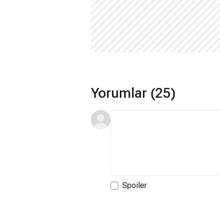
senaryosunu yazdığı 'Being There' adlı 
İçinde komedi öğeleri barındırsa da 
oyuncusu olmadığını kanıtladı. Bu film
önemli ödül aldı. 1977 yılında İngiliz 
yaptı. Ancak sağlık durumu giderek bo
giderek artan bir kalp rahatsızlığı başl
Manchu' adlı filmde rol adıktan kısa 
Yorumlar (25)
krizi sonucu öldü. Ölümünün ardından 
Life and Death of Peter Sellers' adlı f
Rush'ın oynadığı film Peter Sellers'ın h
Spoiler