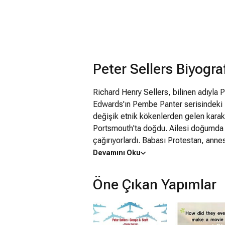
Peter Sellers Biyograf
Richard Henry Sellers, bilinen adıyla 
Edwards'ın Pembe Panter serisindeki M
değişik etnik kökenlerden gelen karakte
Portsmouth'ta doğdu. Ailesi doğumda ö
çağırıyorlardı. Babası Protestan, annes
verdi. Ailesi eğlence sektöründe çalış
Devamını Oku
Tiyatrosu'da ve seyahat ederek geçti.
Okuldan arta kalan zamanlarında ailes
Öne Çıkan Yapımlar
Southsea'deki Miss Whitney's Dans O
devam etmişti. Gençlik yıllarında bir s
grubunda davul, kitara ve banjo çalmış
yeteneğinden hiç kimsenin haber olmam