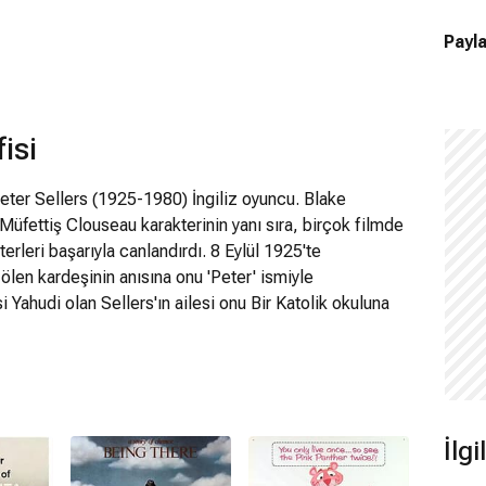
Payla
isi
Peter Sellers (1925-1980) İngiliz oyuncu. Blake
üfettiş Clouseau karakterinin yanı sıra, birçok filmde
rleri başarıyla canlandırdı. 8 Eylül 1925'te
len kardeşinin anısına onu 'Peter' ismiyle
i Yahudi olan Sellers'ın ailesi onu Bir Katolik okuluna
tığı için çocukluğunun büyük bir bölümü King's
 Küçük yaşta girdiği eğlence dünyasını çok sevdi.
iyle çalışıyordu. Katolik okuluna başlamadan önce,
kulu ve Londra'daki Madame Vacani's Dans Okulu'na
üre müzikle ilgilenmiş ve arkadaşlarıyla kurduğu bir caz
İlg
tı. 1964 yılında katıldığı Steve Allen Show'a kadar bu
ıştı. 18 yaşına basmasından kısa bir süre sonra 2.