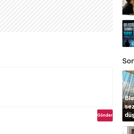
filmde ilginç bir karakter olan Chance'i canlandırdı.
konu olarak dram olan bu filmde Sellers sadece komedi
deki oyunculuğu ile Oscar'a aday gösterildi ve birçok
oyuncu Lynne Frederick ile dördüncü ve son evliliğini
zulmuştu. 39 yaşında geçirdiği ilk kalp krizinden sonra
amıştı. 1980 yılında 'The Fiendish Plot of Dr. Flu
bir süre sonra 24 Temmuz 1980'de geçirdiği bir kalp
ilgi kaybetmeyen oyuncunun hayatının anlatıldığı 'The
Son
ilm 2004 yılında vizyona girdi. Başrolde Geoffrey
ayatına dair ilginç detaylar içeriyor.
08.0
Blu
sez
dü
Gönder