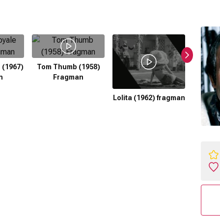
 (1967)
Tom Thumb (1958)
n
Fragman
Kükreye
f
Lolita (1962) fragman