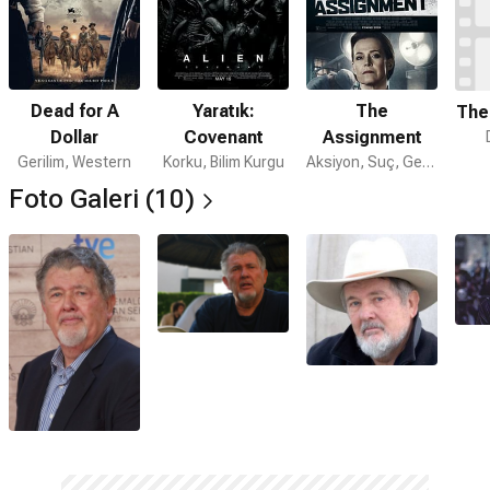
Dead for A
Yaratık:
The
The
Dollar
Covenant
Assignment
Gerilim, Western
Korku, Bilim Kurgu
Aksiyon, Suç, Gerilim
Foto Galeri (10)