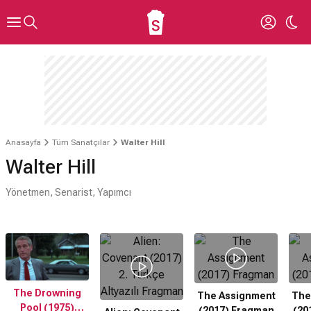
Anasayfa
Tüm Sanatçılar
Walter Hill
Walter Hill
Yönetmen, Senarist, Yapımcı
The Drowning
The Assignment
The
Pool (1975)
(2017) Fragman
(20