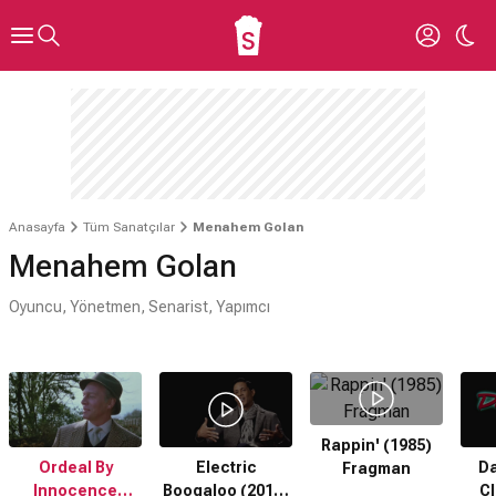
Anasayfa
Tüm Sanatçılar
Menahem Golan
Menahem Golan
Oyuncu, Yönetmen, Senarist, Yapımcı
Rappin' (1985)
Ordeal By
Electric
Da
Fragman
Innocence
Boogaloo (2014)
Cl