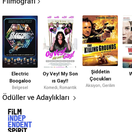
Filmografi
Şiddetin
Electric
Oy Vey! My Son
W
Çocukları
Boogaloo
ıs Gay!!
Aksiyon, Gerilim
Belgesel
Komedi, Romantik
Ödüller ve Adaylıkları