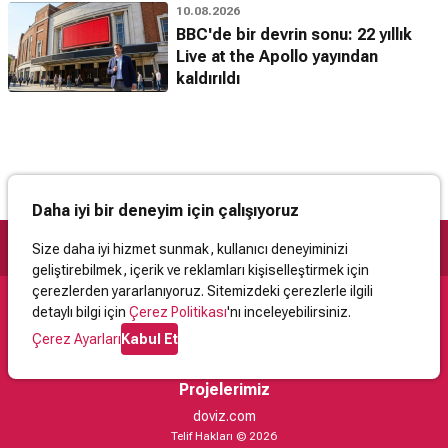
10.08.2026
BBC'de bir devrin sonu: 22 yıllık
Live at the Apollo yayından
kaldırıldı
Daha iyi bir deneyim için çalışıyoruz
Size daha iyi hizmet sunmak, kullanıcı deneyiminizi
geliştirebilmek, içerik ve reklamları kişiselleştirmek için
çerezlerden yararlanıyoruz. Sitemizdeki çerezlerle ilgili
detaylı bilgi için
Çerez Politikası
'nı inceleyebilirsiniz.
Destek
Çerez Ayarları
Kabul Et
İletişim
Yardım
Kullanıcı Sözleşmesi
Çerez Politikası
Kişisel Verilerin Korunması
Yasal Uyarı
Projelerimiz
doviz.com
Telif Hakları © 2026