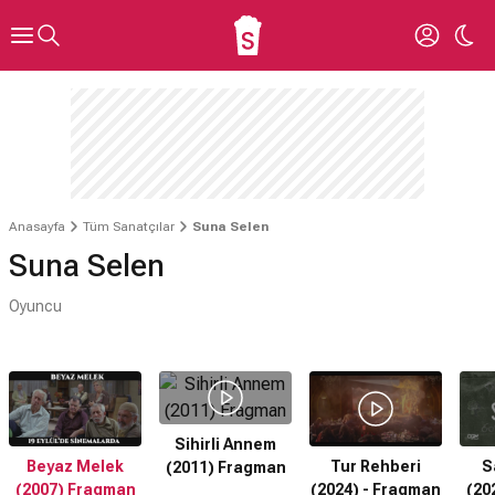
Anasayfa
Tüm Sanatçılar
Suna Selen
Suna Selen
Oyuncu
Sihirli Annem
Beyaz Melek
Tur Rehberi
S
(2011) Fragman
(2007) Fragman
(2024) - Fragman
(20