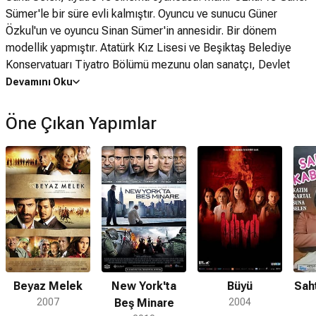
Sümer'le bir süre evli kalmıştır. Oyuncu ve sunucu Güner
Özkul'un ve oyuncu Sinan Sümer'in annesidir. Bir dönem
modellik yapmıştır. Atatürk Kız Lisesi ve Beşiktaş Belediye
Konservatuarı Tiyatro Bölümü mezunu olan sanatçı, Devlet
Tiyatrosu oyuncusudur. Aynı zamanda sanat yönetmenliği
Devamını Oku
yapmakta olup, üniversite'de 1 Yıl Akademi Resim, 1 Yıl
Hukuk, 1 Yıl Felsefe-Sosyoloji eğitimi almıştır. Bir çok sinema
Öne Çıkan Yapımlar
filmi ve dizide rol almıştır. Suna Selen en son, Zincirbozan
filminde Rahşan Ecevit'i canlandırmıştır. Sanatçı, Çasod
üyesidir.
Beyaz Melek
New York'ta
Büyü
Sah
2007
Beş Minare
2004