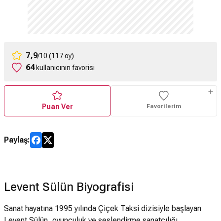
7,9
/10 (117 oy)
64
kullanıcının favorisi
Puan Ver
Favorilerim
Paylaş:
Levent Sülün Biyografisi
Sanat hayatına 1995 yılında Çiçek Taksi dizisiyle başlayan
Levent Sülün, oyunculuk ve seslendirme sanatçılığı