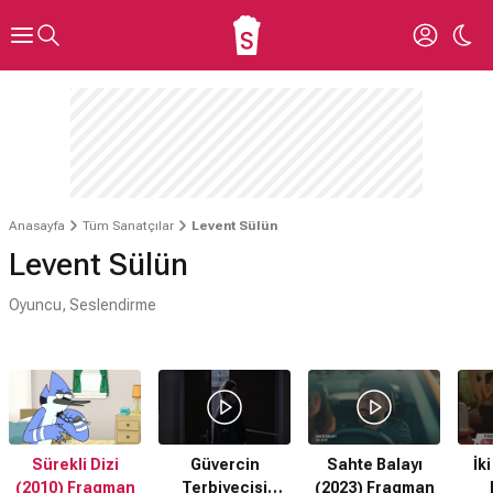
Anasayfa
Tüm Sanatçılar
Levent Sülün
Levent Sülün
Oyuncu, Seslendirme
Sürekli Dizi
Güvercin
Sahte Balayı
İk
(2010) Fragman
Terbiyecisi
(2023) Fragman