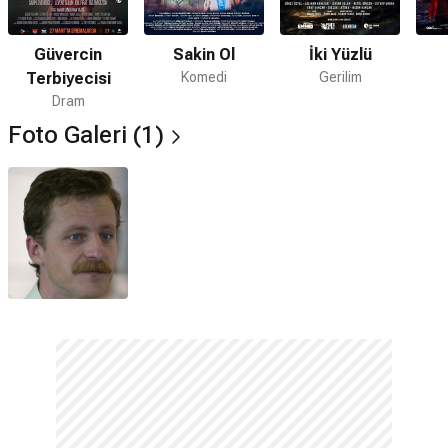
Levent Sülün evli mi?
Evet, sanatçı
Berna Sülün
ile evlidir.
Güvercin
Sakin Ol
İki Yüzlü
Terbiyecisi
Komedi
Gerilim
Levent Sülün'ün eşi kim?
Dram
Ünlü oyuncunun eşi
Berna Sülün
'dür.
Foto Galeri (1)
Levent Sülün'ün çocuğu var mı?
Oyuncunun
2
çocuğu bulunmaktadır.
Levent Sülün aslen nereli?
Oyuncu aslen
İstanbul
doğumludur.
Levent Sülün oyunculuğa nasıl başladı?
Sanat hayatına
1995
yılında
Çiçek Taksi
dizisiyle adım
atmıştır.
Levent Sülün hangi dizilerde oynadı?
Oyuncu
Çiçek Taksi
ve
Gölgedekiler
gibi dizilerde rol
almıştır.