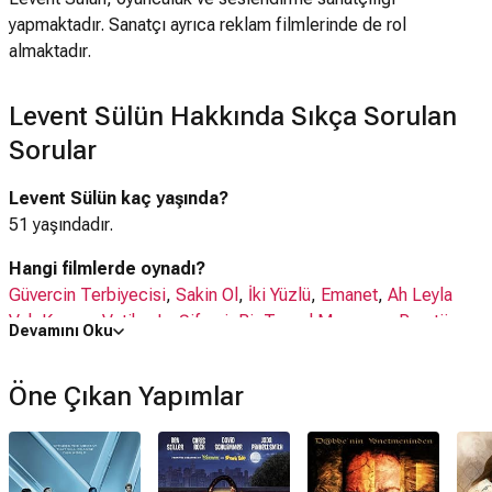
yapmaktadır. Sanatçı ayrıca reklam filmlerinde de rol
almaktadır.
Levent Sülün Hakkında Sıkça Sorulan
Sorular
Levent Sülün kaç yaşında?
51 yaşındadır.
Hangi filmlerde oynadı?
Güvercin Terbiyecisi
,
Sakin Ol
,
İki Yüzlü
,
Emanet
,
Ah Leyla
Vah Kerem
,
Vatikan'ın Şifresi: Bir Temel Macerası
,
Prestij
Devamını Oku
Meselesi
,
ve 23 daha fazlası
Öne Çıkan Yapımlar
Hangi dizilerde oynadı?
Gölgedekiler
,
Kurşun Bilal
,
Geniş Aile
,
Ateş Ve Barut
,
Dudaktan Kalbe
,
Kurtlar Vadisi Pusu
,
Acemi Cadı
,
ve 10 daha
fazlası