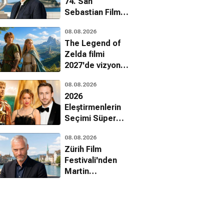
74. San
Sebastian Film
Festivali'nde onur
08.08.2026
ödülü alacak
The Legend of
Zelda filmi
2027'de vizyona
giriyor
08.08.2026
2026
Eleştirmenlerin
Seçimi Süper
Ödülleri
08.08.2026
sahiplerini buldu
Zürih Film
Festivali'nden
Martin
McDonagh'a onur
ödülü