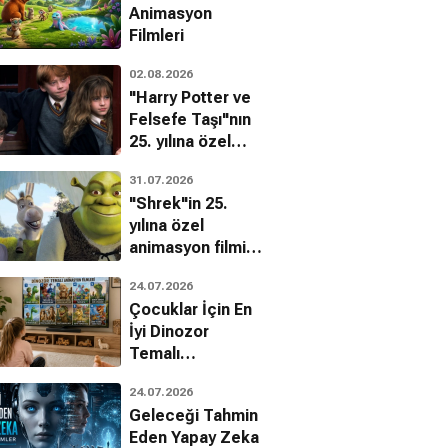
Animasyon
Filmleri
02.08.2026
"Harry Potter ve
Felsefe Taşı"nın
25. yılına özel
filmin
31.07.2026
bilinmeyenleri!
"Shrek"in 25.
yılına özel
animasyon filmin
bilinmeyenleri!
24.07.2026
Çocuklar İçin En
İyi Dinozor
Temalı
Animasyon
24.07.2026
Filmleri
Geleceği Tahmin
Eden Yapay Zeka