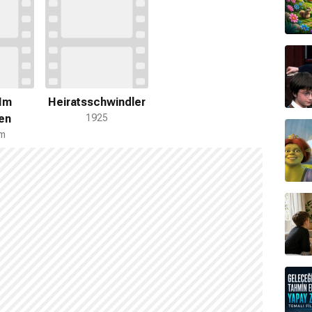
 Im
Heiratsschwindler
en
1925
am