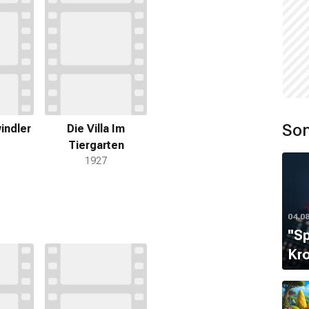
Son
indler
Die Villa Im
Tiergarten
1927
04.0
''S
Kro