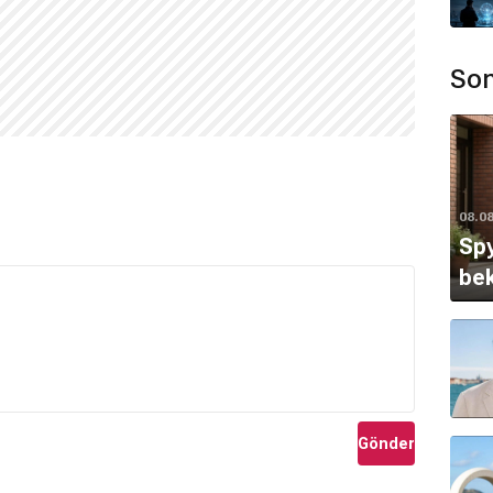
Son
08.0
Spy
bek
Gönder