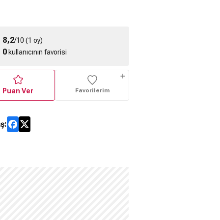
8,2
/10 (1 oy)
0
kullanıcının favorisi
Puan Ver
Favorilerim
ş: