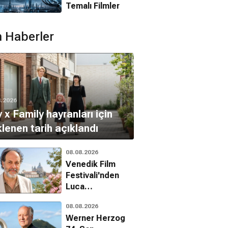
Temalı Filmler
 Haberler
8.2026
 x Family hayranları için
lenen tarih açıklandı
08.08.2026
Venedik Film
Festivali'nden
Luca
Guadagnino'ya
08.08.2026
onur ödülü
Werner Herzog