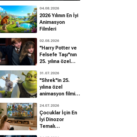
04.08.2026
2026 Yılının En İyi
Animasyon
Filmleri
02.08.2026
"Harry Potter ve
Felsefe Taşı"nın
25. yılına özel
filmin
31.07.2026
bilinmeyenleri!
"Shrek"in 25.
yılına özel
animasyon filmin
bilinmeyenleri!
24.07.2026
Çocuklar İçin En
İyi Dinozor
Temalı
Animasyon