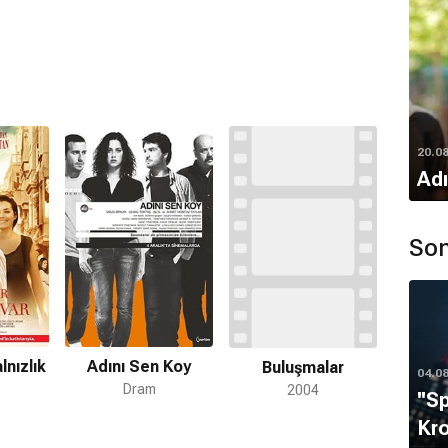
20.0
Adı
Son
lnızlık
Adını Sen Koy
Buluşmalar
04.0
Dram
2004
''S
Kro