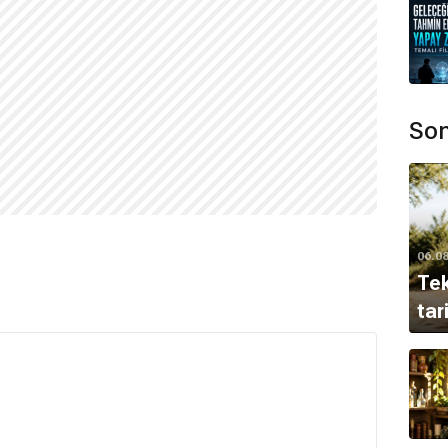
Son
06.0
Tek
tar