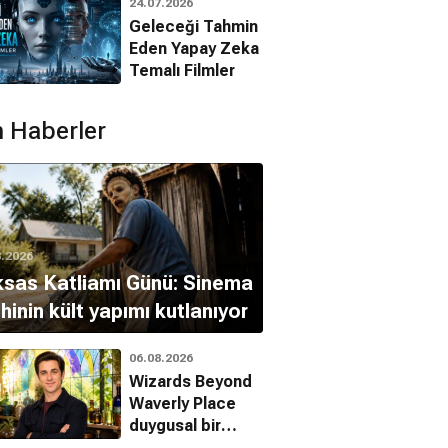
24.07.2026
Filmleri
Geleceği Tahmin
Eden Yapay Zeka
Temalı Filmler
 Haberler
8.2026
sas Katliamı Günü: Sinema
ihinin kült yapımı kutlanıyor
06.08.2026
Wizards Beyond
Waverly Place
duygusal bir
finalle veda