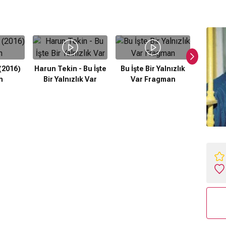
2016)
Harun Tekin - Bu İşte
Bu İşte Bir Yalnızlık
n
Bir Yalnızlık Var
Var Fragman
Adı
F