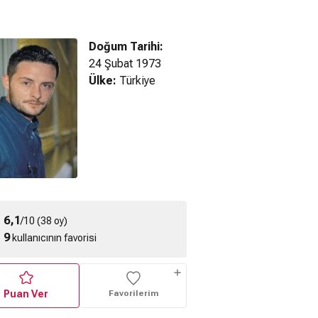
Doğum Tarihi:
24 Şubat 1973
Ülke:
Türkiye
nı Sen Koy
Adını Sen Koy
Adını Sen Koy
ragman
Fragman
Fragman
6,1
/10 (38 oy)
9
kullanıcının favorisi
Puan Ver
Favorilerim