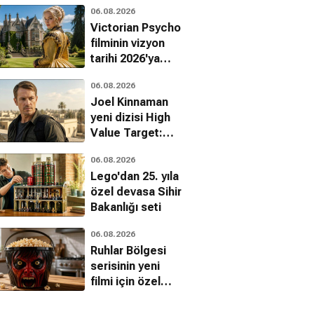
06.08.2026
ediyor
Victorian Psycho
filminin vizyon
tarihi 2026'ya
ertelendi
06.08.2026
Joel Kinnaman
yeni dizisi High
Value Target:
The Hunt for
06.08.2026
Saddam ile
Lego'dan 25. yıla
dönüyor
özel devasa Sihir
Bakanlığı seti
06.08.2026
Ruhlar Bölgesi
serisinin yeni
filmi için özel
mısır kovası
tanıtıldı