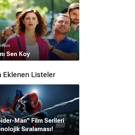
8.2009
nı Sen Koy
 Eklenen Listeler
8.2026
pider-Man'' Film Serileri
nolojik Sıralaması!