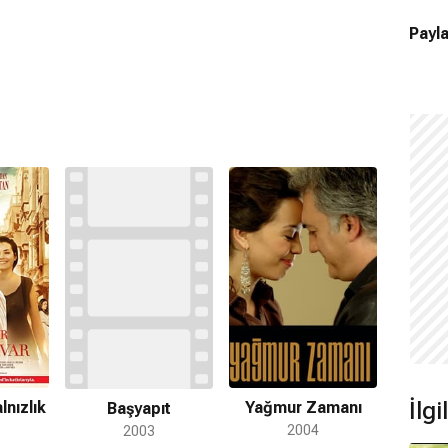
Payla
İlg
lnızlık
Yağmur Zamanı
Başyapıt
2004
2003