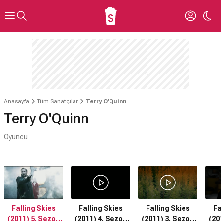
Anasayfa
Tüm Sanatçılar
Terry O'Quinn
Terry O'Quinn
Oyuncu
Falling Skies
Falling Skies
Falling Skies
Fa
(2011) 5. Sezon
(2011) 4. Sezon
(2011) 3. Sezon
(20