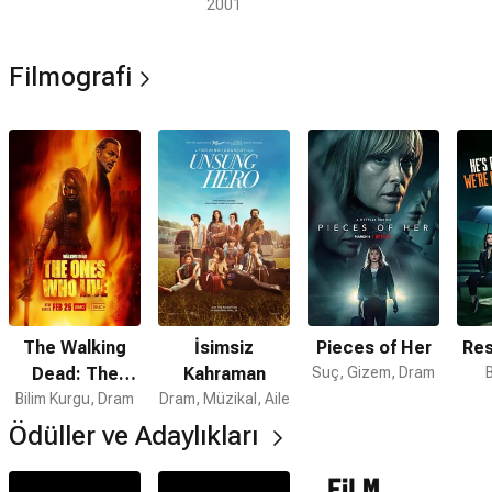
2001
Filmografi
The Walking
İsimsiz
Pieces of Her
Res
Dead: The
Kahraman
Suç, Gizem, Dram
Ones Who Live
Bilim Kurgu, Dram
Dram, Müzikal, Aile
Ödüller ve Adaylıkları