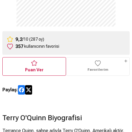
9,2
/10 (287 oy)
357
kullanıcının favorisi
Puan Ver
Favorilerim
Paylaş:
Terry O'Quinn Biyografisi
Terrance Quinn, sahne adıyla Terry O'Quinn, Amerikalı aktör.