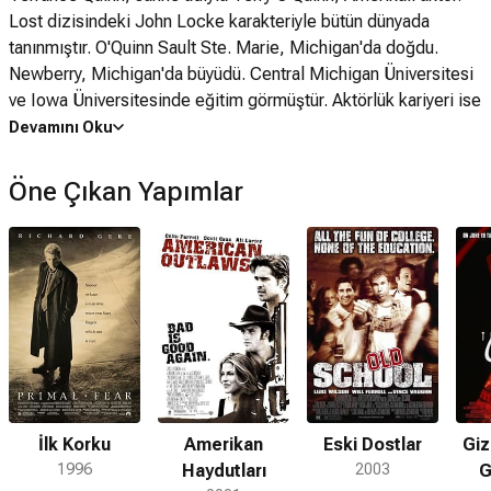
Lost dizisindeki John Locke karakteriyle bütün dünyada
tanınmıştır. O'Quinn Sault Ste. Marie, Michigan'da doğdu.
Newberry, Michigan'da büyüdü. Central Michigan Üniversitesi
ve Iowa Üniversitesinde eğitim görmüştür. Aktörlük kariyeri ise
1970'li yıllarda başlamıştır. Aralarında Tombstone, Heaven's
Devamını Oku
Gate ve The Rocketeer'in de bulunduğu bazı filmlerde rol
almıştır. Televizyon dünyasında ise ilk kez Miami Vice, Star
Öne Çıkan Yapımlar
Trek: Next Generations gibi dizilerde konuk oyuncu olarak yer
almıştır. 1995 yılında ise X-Files, Millenium ve Harsh Realm
dizilerinde kayda değer roller almıştır. 2000'li yıllarda ise
yapımcı J.J. Abrams tarafından Alias ve The West Wing
dizilerinde önemli roller verilmiştir. 2004 yılında oynamaya
başladığı Lost dizisi ile Emmy ödülü adayı olmuştur. Sanatçı
1979 yılında evlenmiş ve halen Finksburg, Maryland'de ikamet
etmektedir.
İlk Korku
Amerikan
Eski Dostlar
Giz
1996
Haydutları
2003
G