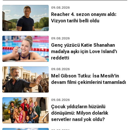
09.08.2026
Reacher 4. sezon onayını aldı:
Vizyon tarihi belli oldu
09.08.2026
Genç yüzücü Katie Shanahan
madalya aşkı için Love Island'ı
reddetti
09.08.2026
Mel Gibson Tutku: İsa Mesih'in
devam filmi çekimlerini tamamladı
09.08.2026
Çocuk yıldızların hüzünlü
dönüşümü: Milyon dolarlık
servetler nasıl yok oldu?