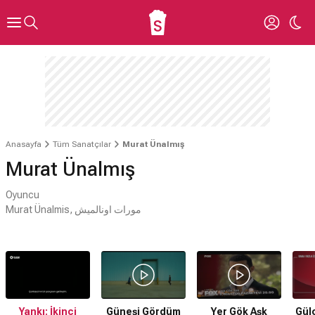
Anasayfa
Tüm Sanatçılar
Murat Ünalmış
Murat Ünalmış
Oyuncu
Murat Ünalmis, مورات اونالمیش
Yankı: İkinci
Güneşi Gördüm
Yer Gök Aşk
Gül