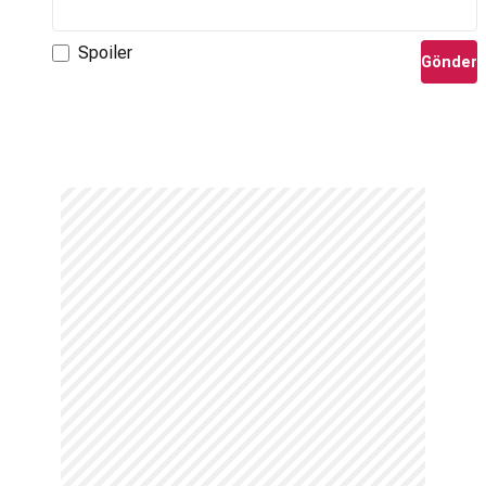
Hangi dizide oynuyor?
Spoiler
Gönder
Son olarak
Gülcemal
dizisinde
Gülcemal Şahin
karakterini
canlandırmıştır.
Murat Ünalmış hangi projeyle ünlü oldu?
Mahsun Kırmızıgül
'ün yönettiği
Güneşi Gördüm
filmindeki
rolüyle geniş kitlelerce tanınmıştır.
İlk dizisi hangisi?
Kariyerinin ilk yıllarında
Hayat Bağları
,
Sınırlı Aşk
ve
Kurşun
Yarası
gibi dizilerde oynamıştır.
Hangi karakterle tanındı?
Güneşi Gördüm
filmindeki
Mamo
ve
Bir Zamanlar
Çukurova
dizisindeki
Demir Yaman
karakterleriyle hafızalara
kazınmıştır.
Murat Ünalmış hangi projeden ayrıldı?
Oyuncu,
Bir Zamanlar Çukurova
dizisinden
102. bölüm