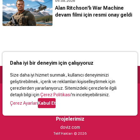
09.08.2026
Alan Ritchson'lı War Machine
devam filmi için resmi onay geldi
Daha iyi bir deneyim için çalışıyoruz
Size daha iyi hizmet sunmak, kullanıcı deneyiminizi
geliştirebilmek, içerik ve reklamları kişiselleştirmek için
çerezlerden yararlanıyoruz. Sitemizdeki çerezlerle ilgili
detaylı bilgi için
Çerez Politikası
'nı inceleyebilirsiniz.
Destek
Çerez Ayarları
Kabul Et
İletişim
Yardım
Kullanıcı Sözleşmesi
Çerez Politikası
Kişisel Verilerin Korunması
Yasal Uyarı
Projelerimiz
doviz.com
Telif Hakları © 2026