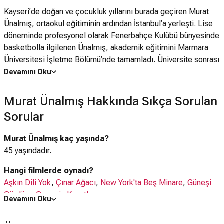
Kayseri’de doğan ve çocukluk yıllarını burada geçiren Murat
Ünalmış, ortaokul eğitiminin ardından İstanbul’a yerleşti. Lise
döneminde profesyonel olarak Fenerbahçe Kulübü bünyesinde
basketbolla ilgilenen Ünalmış, akademik eğitimini Marmara
Üniversitesi İşletme Bölümü’nde tamamladı. Üniversite sonrası
oyunculuğa yönelerek Akademi İstanbul'da bu alanda eğitim
Devamını Oku
aldı.
Murat Ünalmış Hakkında Sıkça Sorulan
Kariyerinin ilk yıllarında Hayat Bağları, Sınırlı Aşk ve Kurşun
Sorular
Yarası gibi dizilerin yanı sıra Üç Kadın, Deli Duran ve Sen Ne
Dilersen gibi sinema projelerinde kamera karşısına geçti.
Murat Ünalmış kaç yaşında?
Güneşi Gördüm, Gecenin Kanatları, Çınar Ağacı ve New
45 yaşındadır.
York'ta Beş Minare filmlerinde farklı karakterlere hayat veren
oyuncu, televizyon dünyasında geniş kitlelerce tanınmasını
Hangi filmlerde oynadı?
sağlayan Yer Gök Aşk dizisinde Yusuf karakterini üstlendi.
Aşkın Dili Yok
,
Çınar Ağacı
,
New York'ta Beş Minare
,
Güneşi
Gördüm
,
Gecenin Kanatları
Devamını Oku
Kariyeri boyunca Kasaba, Babalar ve Evlatlar, İnadına Yaşamak
Hangi dizilerde oynadı?
ve Seddülbahir 32 Saat gibi pek çok yapımda rol alan Ünalmış;