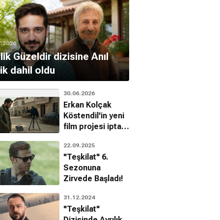
7.2026
ilik Güzeldir dizisine Anıl
ik dahil oldu
30.06.2026
Erkan Kolçak
Köstendil'in yeni
film projesi iptal
edildi
22.09.2025
"Teşkilat" 6.
Sezonuna
Zirvede Başladı!
31.12.2024
"Teşkilat"
Dizisinde Ayrılık