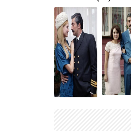
Oyunculuğa nasıl başladı?
1993
yılında
Devlet Tiyatroları
'nda k
yılında
kamera şakası
programlarıyla 
Erkan Petekkaya hangi dizilerde o
Kariyeri boyunca
Güzel Günler
,
Aynal
Öyle Bir Geçer Zaman ki
,
Dila Han
dizide rol almıştır.
Hangi filmlerde oynadı?
Alman Avrat'ın Bacısı
,
Gecenin Kana
sinema filmlerinde oynamıştır.
Erkan Petekkaya şu an hangi projed
Son olarak
2022-2023
yılları arasında
karakterini canlandırmıştır.
Hangi projeyle ünlü oldu?
Asıl çıkışını
1999
yılında rol aldığı
Ayn