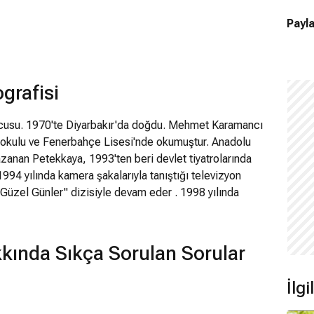
Payla
grafisi
ncusu. 1970'te Diyarbakır'da doğdu. Mehmet Karamancı
taokulu ve Fenerbahçe Lisesi'nde okumuştur. Anadolu
azanan Petekkaya, 1993'ten beri devlet tiyatrolarında
1994 yılında kamera şakalarıyla tanıştığı televizyon
"Güzel Günler" dizisiyle devam eder . 1998 yılında
arşısına geçer. Aşkına Eşkıya, Bedel, Japon Gelin ve
kkaya, Kanal D'de ekrana gelen "Serseri" adlı
nt karakteriyle komedi alanında da rol alır. 2005 yılında
kında Sıkça Sorulan Sorular
ye devam eder ve bu dizide canlandırdığı Yılmaz
leri'nde En İyi Erkek Oyuncu dalında aday gösterilir.
İlg
ana gelen "Beyaz Gelincik" adlı televizyon dizisinde
eticisi olan büyük oğlu Ömer'i canlandırmıştır. 2007