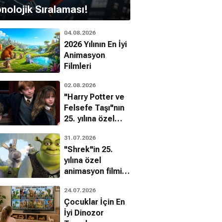
nolojik Sıralaması!
04.08.2026
2026 Yılının En İyi
Animasyon
Filmleri
02.08.2026
"Harry Potter ve
Felsefe Taşı"nın
25. yılına özel
filmin
31.07.2026
bilinmeyenleri!
"Shrek"in 25.
yılına özel
animasyon filmin
bilinmeyenleri!
24.07.2026
Çocuklar İçin En
İyi Dinozor