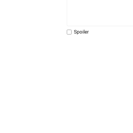
*Bu alandaki içerikler genel bilgi vermek amacıy
(10.04.2026)
Spoiler