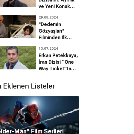
ve Yeni Konuk
Oyuncu
29.08.2024
Heyecanı!
"Dedemin
Gözyaşları"
Filminden İlk
Fragman Geldi!
13.07.2024
Erkan Petekkaya,
İran Dizisi “One
Way Ticket”ta
Yer Alacak!
 Eklenen Listeler
8.2026
pider-Man'' Film Serileri