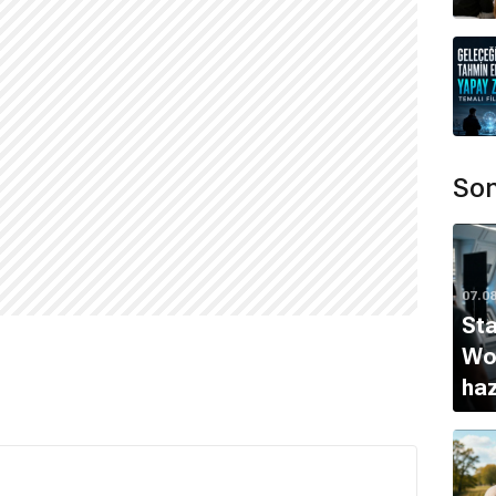
nda yayınlanan
Güzel Günler
ile başlamıştır.
0
tarihli
Alman Avrat'ın Bacısı
adlı filmdir.
ri ve
Öyle Bir Geçer Zaman ki
dizisindeki
Ali
Son
 tanınmıştır.
de?
r sektörde yer almaktadır.
07.0
Sta
,
Korku
,
Kanlı Düğün
,
Düdükçülerle Fırçacıların
Wor
sahne almıştır.
haz
le
Beyaz İnci Televizyon Ödülleri
'nde
En İyi Erkek