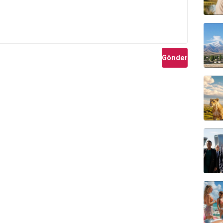
la sunulur. Doğruluğu ve güncelliği garanti edilmemektedir.
Gönder