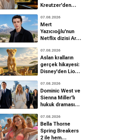
Kreutzer'den
çocuk istismarı
07.08.2026
üzerine çarpıcı
Mert
bir dram
Yazıcıoğlu'nun
Netflix dizisi Aras
hakkında yeni
07.08.2026
gelişme
Aslan kralların
gerçek hikayesi:
Disney'den Lion
belgeseli geliyor
07.08.2026
Dominic West ve
Sienna Miller'lı
hukuk draması
WAR'dan ilk
07.08.2026
fragman
Bella Thorne
Spring Breakers
2 ile hem