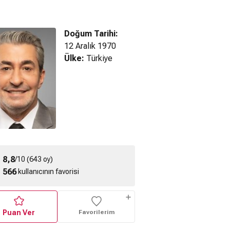
Doğum Tarihi:
12 Aralık 1970
Ülke:
Türkiye
nlük Dünya
Filme Gel (2024) -
Aşk Filmi (2023)
4) Fragman
Fragman
Fragman
8,8
/10 (643 oy)
566
kullanıcının favorisi
Puan Ver
Favorilerim