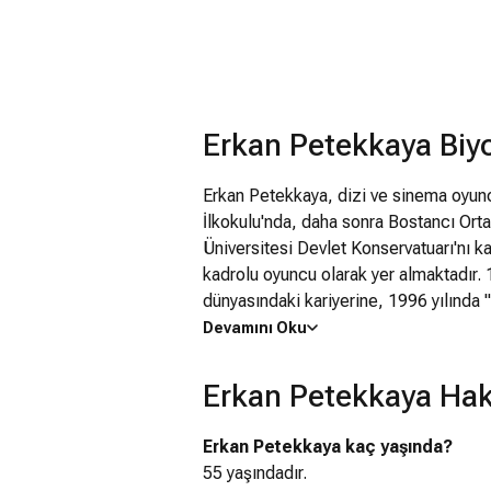
Erkan Petekkaya Biyo
Erkan Petekkaya, dizi ve sinema oyu
İlkokulu'nda, daha sonra Bostancı Or
Üniversitesi Devlet Konservatuarı'nı k
kadrolu oyuncu olarak yer almaktadır. 
dünyasındaki kariyerine, 1996 yılında 
"Aynalı Tahir" adlı dizi için kamera k
Devamını Oku
Taştan Kalp projelerinde yer alan Pete
televizyon dizisinde canlandırdığı Büle
Erkan Petekkaya Hak
"Köpek" dizisi ile ekranlarda görünme
karakteriyle Beyaz İnci Televizyon Ödül
Erkan Petekkaya kaç yaşında?
2005-2007 yayın döneminde ATV'de ekr
55 yaşındadır.
Adanalı zengin bir ailenin holding yön