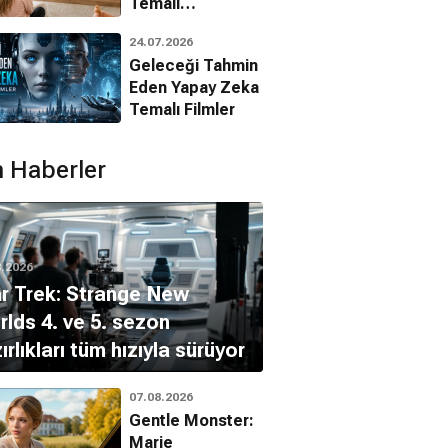
Temalı
Animasyon
24.07.2026
Filmleri
Geleceği Tahmin
Eden Yapay Zeka
Temalı Filmler
 Haberler
8.2026
r Trek: Strange New
lds 4. ve 5. sezon
ırlıkları tüm hızıyla sürüyor
07.08.2026
Gentle Monster:
Marie