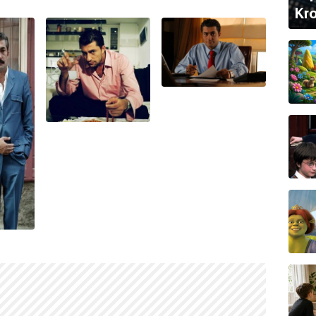
Kro
adrolu oyuncu olarak başlamış, televizyona ise
1994
adım atmıştır.
ynadı?
ı Tahir
,
Aşkına Eşkıya
,
Serseri
,
Beyaz Gelincik
,
ım
,
Paramparça
,
Kırmızı Oda
ve
O Kız
gibi pek çok
tları
,
Yeni Dünya
,
Kolpaçino 3. Devre
ve
Ayla
gibi
e rol alıyor?
Kanal D
'de yayınlanan
O Kız
dizisinde
Kadir
alı Tahir
dizisiyle gerçekleştirmiştir.