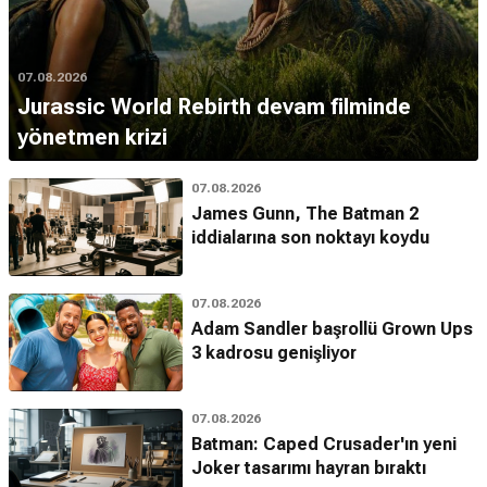
07.08.2026
Jurassic World Rebirth devam filminde
yönetmen krizi
07.08.2026
James Gunn, The Batman 2
iddialarına son noktayı koydu
07.08.2026
Adam Sandler başrollü Grown Ups
3 kadrosu genişliyor
07.08.2026
Batman: Caped Crusader'ın yeni
Joker tasarımı hayran bıraktı