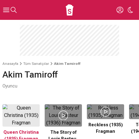
Anasayfa
Tüm Sanatçılar
Akim Tamiroff
Akim Tamiroff
Oyuncu
Reckless (1935)
T
Fragman
(19
Queen Christina
The Story of
(1935) Fragman
Louis Pasteur