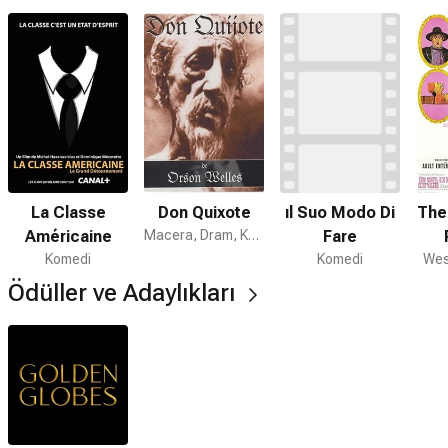
La Classe
Don Quixote
The
ıl Suo Modo Di
Américaine
Macera, Dram, Komedi
Fare
Komedi
Wes
Komedi
Ödüller ve Adaylıkları