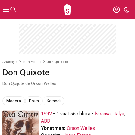
Anasayfa
Tüm Filmler
Don Quixote
Don Quixote
Don Quijote de Orson Welles
Macera
Dram
Komedi
1992
• 1 saat 56 dakika •
İspanya
,
İtalya
,
ABD
Yönetmen:
Orson Welles