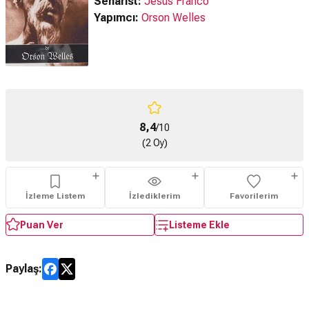
Senarist:
Jesus Franco
Yapımcı:
Orson Welles
8,4
/10
(2 Oy)
İzleme Listem
İzlediklerim
Favorilerim
Puan Ver
Listeme Ekle
Paylaş: