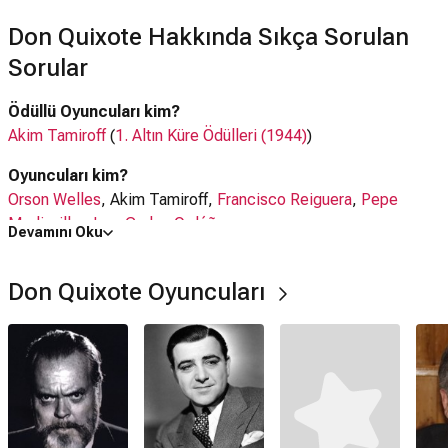
Don Quixote Hakkında Sıkça Sorulan
Sorular
Ödüllü Oyuncuları kim?
Akim Tamiroff
(
1. Altın Küre Ödülleri (1944)
)
Oyuncuları kim?
Orson Welles
, Akim Tamiroff,
Francisco Reiguera
,
Pepe
Mediavilla
,
Juan Carlos Ordóñez
Devamını Oku
Don Quixote filmi nerede çekildi?
Don Quixote Oyuncuları
Don Quixote filmi
İspanya
,
İtalya
,
ABD
'da çekilmiştir.
Kaç saat?
1 saat 56 dakika
IMDb puanı kaç?
6.0