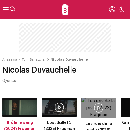
Anasayfa
Tüm Sanatçılar
Nicolas Duvauchelle
Nicolas Duvauchelle
Oyuncu
Brûle le sang
Lost Bullet 3
Kan 
Les rois de la
(2024) Fragman
(2025) Fragman
piste (2023)