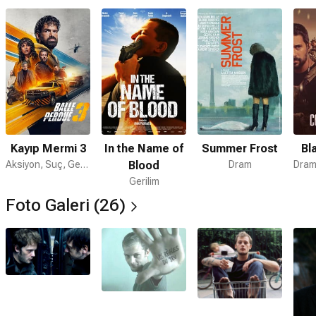
Kayıp Mermi 3
In the Name of
Summer Frost
Bl
Aksiyon, Suç, Gerilim
Blood
Dram
Gerilim
Foto Galeri (26)