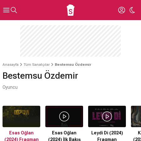
Anasayfa
Tüm Sanatçılar
Bestemsu Özdemir
Bestemsu Özdemir
Oyuncu
Esas Oğlan
Esas Oğlan
Leydi Di (2024)
K
(2024) Fragman
(2024) İlk Bakış
Fragman
(20