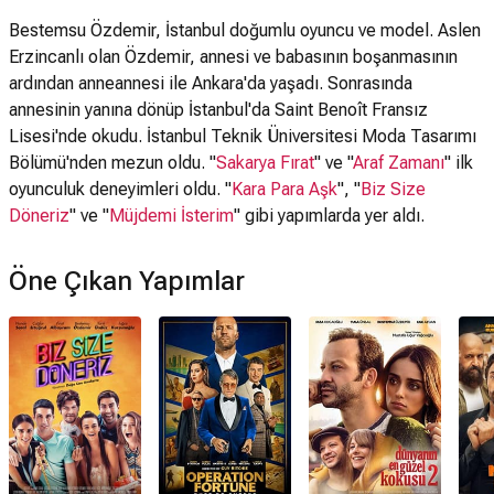
Bestemsu Özdemir, İstanbul doğumlu oyuncu ve model. Aslen
Erzincanlı olan Özdemir, annesi ve babasının boşanmasının
ardından anneannesi ile Ankara'da yaşadı. Sonrasında
annesinin yanına dönüp İstanbul'da Saint Benoît Fransız
Lisesi'nde okudu. İstanbul Teknik Üniversitesi Moda Tasarımı
Bölümü'nden mezun oldu. "
Sakarya Fırat
" ve "
Araf Zamanı
" ilk
oyunculuk deneyimleri oldu. "
Kara Para Aşk
", "
Biz Size
Döneriz
" ve "
Müjdemi İsterim
" gibi yapımlarda yer aldı.
Öne Çıkan Yapımlar