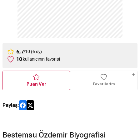
6,7
/10 (6 oy)
10
kullanıcının favorisi
Puan Ver
Favorilerim
Paylaş:
Bestemsu Özdemir Biyografisi