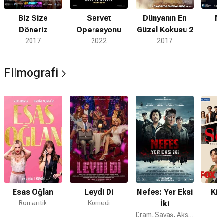
Biz Size
Servet
Dünyanın En
Döneriz
Operasyonu
Güzel Kokusu 2
2017
2022
2017
Filmografi
Esas Oğlan
Leydi Di
Nefes: Yer Eksi
K
Romantik
Komedi
İki
Dram, Savaş, Aksiyon