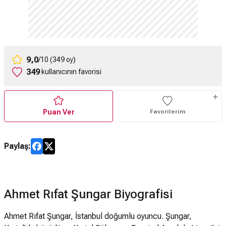
9,0
/10 (349 oy)
349
kullanıcının favorisi
Puan Ver
Favorilerim
Paylaş:
Ahmet Rıfat Şungar Biyografisi
Ahmet Rıfat Şungar, İstanbul doğumlu oyuncu. Şungar,