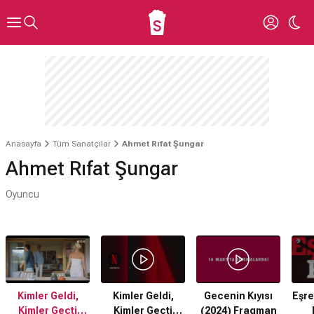
Anasayfa
Tüm Sanatçılar
Ahmet Rıfat Şungar
Ahmet Rıfat Şungar
Oyuncu
Kimler Geldi,
Kimler Geldi,
Gecenin Kıyısı
Eşre
Kimler Geçti
Kimler Geçti
(2024) Fragman