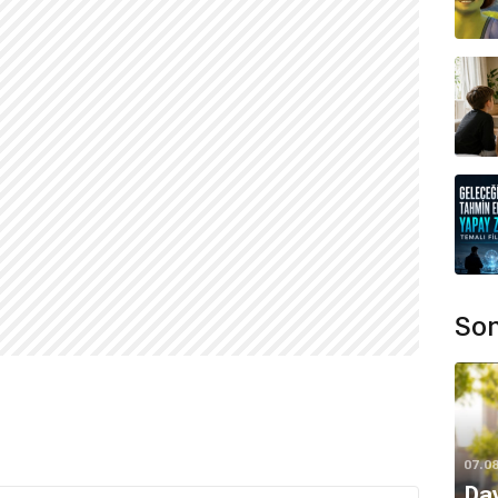
Son
07.0
Da