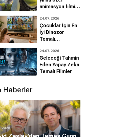
animasyon filmin
bilinmeyenleri!
24.07.2026
Çocuklar İçin En
İyi Dinozor
Temalı
Animasyon
24.07.2026
Filmleri
Geleceği Tahmin
Eden Yapay Zeka
Temalı Filmler
 Haberler
8.2026
vid Zaslav'dan James Gunn