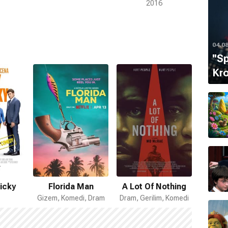
2016
04.0
''S
Kro
icky
Florida Man
A Lot Of Nothing
Gizem, Komedi, Dram
Dram, Gerilim, Komedi