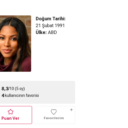
Doğum Tarihi:
21 Şubat 1991
Ülke:
ABD
a Man (2023)
ragman
Koruyucu Aile (2019)
Sweet Girl (2021)
Fragman
Fragman
8,3
/10 (5 oy)
4
kullanıcının favorisi
Puan Ver
Favorilerim