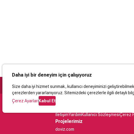
Daha iyi bir deneyim için çalışıyoruz
Size daha iyi hizmet sunmak, kullanıcı deneyiminizi geliştirebilmek, 
çerezlerden yararlanıyoruz. Sitemizdeki çerezlerle ilgili detaylı bilg
Çerez Ayarları
Kabul Et
Destek
İletişim
Yardım
Kullanıcı Sözleşmesi
Çerez P
Projelerimiz
doviz.com