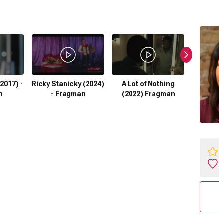
Florid
F
2017) -
Ricky Stanicky (2024)
A Lot of Nothing
n
- Fragman
(2022) Fragman