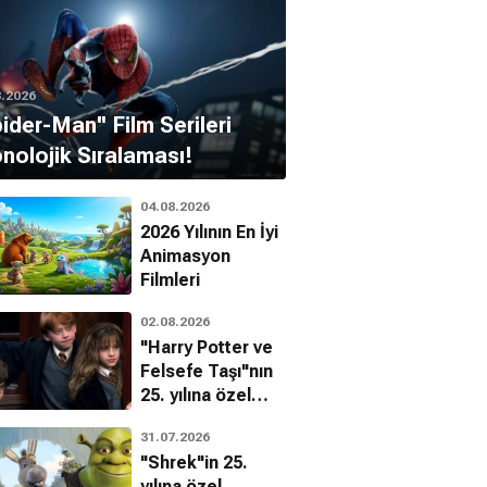
8.2026
pider-Man'' Film Serileri
nolojik Sıralaması!
04.08.2026
2026 Yılının En İyi
Animasyon
Filmleri
02.08.2026
"Harry Potter ve
Felsefe Taşı"nın
25. yılına özel
filmin
31.07.2026
bilinmeyenleri!
"Shrek"in 25.
yılına özel