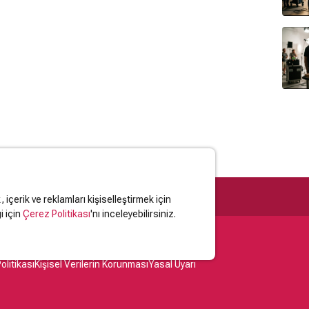
içerik ve reklamları kişiselleştirmek için
i için
Çerez Politikası
'nı inceleyebilirsiniz.
olitikası
Kişisel Verilerin Korunması
Yasal Uyarı