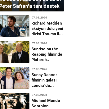
Peter Safran'a tam destek
07.08.2026
Richard Madden
aksiyon dolu yeni
dizisi Trauma ile
dönüyor
07.08.2026
Sunrise on the
Reaping filminde
Plutarch
Heavensbee
07.08.2026
karakterini kim
Sunny Dancer
canlandıracak?
filminin galası
Londra'da
gerçekleştirildi
07.08.2026
Michael Mando
Scorpion