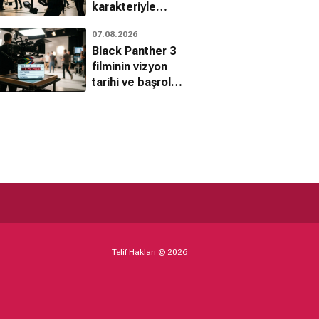
karakteriyle
Marvel'a geri
07.08.2026
döndü
Black Panther 3
filminin vizyon
tarihi ve başrolü
açıklandı
Telif Hakları © 2026