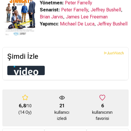
Yönetmen:
Peter Farrelly
Senarist:
Peter Farrelly
,
Jeffrey Bushell
,
Brian Jarvis
,
James Lee Freeman
Yapımcı:
Michael De Luca
,
Jeffrey Bushell
Şimdi İzle
6,8
21
6
/10
(14 Oy)
kullanıcı
kullanıcının
izledi
favorisi