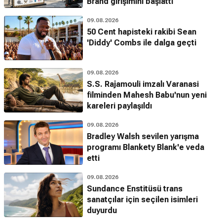
Brand girişimini başlattı
09.08.2026
50 Cent hapisteki rakibi Sean
'Diddy' Combs ile dalga geçti
09.08.2026
S.S. Rajamouli imzalı Varanasi
filminden Mahesh Babu'nun yeni
kareleri paylaşıldı
09.08.2026
Bradley Walsh sevilen yarışma
programı Blankety Blank'e veda
etti
09.08.2026
Sundance Enstitüsü trans
sanatçılar için seçilen isimleri
duyurdu