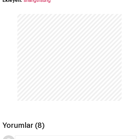
Ekleyen:
shangthsung
Netflix'te var mı?
Hayır. Film Netflix'te yayınlanmamaktadır.
Amazon Prime'da var mı?
Evet. Film Amazon Prime'da yayınlanmaktadır.
Müzikleri kime ait?
Ricky Stanicky filmi müzikleri
Dave Palmer
tarafından
hazırlanmıştır.
Ricky Stanicky devam filmi var mı?
Hayır. Ricky Stanicky için devam filmi bulunmamaktadır.
Yorumlar (8)